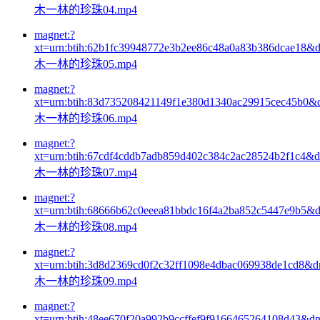
木一林的珍珠04.mp4
magnet:?
xt=urn:btih:62b1fc39948772e3b2ee86c48a0a83b386dcae18&
木一林的珍珠05.mp4
magnet:?
xt=urn:btih:83d735208421149f1e380d1340ac29915cec45b0&
木一林的珍珠06.mp4
magnet:?
xt=urn:btih:67cdf4cddb7adb859d402c384c2ac28524b2f1c4&
木一林的珍珠07.mp4
magnet:?
xt=urn:btih:68666b62c0eeea81bbdc16f4a2ba852c5447e9b5&
木一林的珍珠08.mp4
magnet:?
xt=urn:btih:3d8d2369cd0f2c32ff1098e4dbac069938de1cd8&
木一林的珍珠09.mp4
magnet:?
xt=urn:btih:48ee670f20a992b9ccffef9f9166465264108d43&d