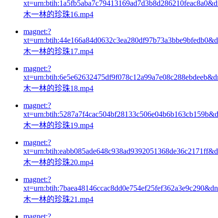
xt=urn:btih:1a5fb5aba7c79413169ad7d3b8d286210feac8a0&
木一林的珍珠16.mp4
magnet:?
xt=urn:btih:44e166a84d0632c3ea280df97b73a3bbe9bfedb0&
木一林的珍珠17.mp4
magnet:?
xt=urn:btih:6e5e62632475df9f078c12a99a7e08c288ebdeeb&
木一林的珍珠18.mp4
magnet:?
xt=urn:btih:5287a7f4cac504bf28133c506e04b6b163cb159b&
木一林的珍珠19.mp4
magnet:?
xt=urn:btih:eabb085ade648c938ad9392051368de36c2171ff&
木一林的珍珠20.mp4
magnet:?
xt=urn:btih:7baea48146ccac8dd0e754ef25fef362a3e9c290&d
木一林的珍珠21.mp4
magnet:?