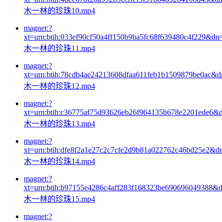
木一林的珍珠10.mp4
magnet:?
xt=urn:btih:033ef90cf50a4ff150b9ba5fc68f639480c4f229&dn
木一林的珍珠11.mp4
magnet:?
xt=urn:btih:78cdb4ae24213608dfaa611feb1b1509879be0ac&
木一林的珍珠12.mp4
magnet:?
xt=urn:btih:c36775af75d93626eb26f964135b678e2201ede6&
木一林的珍珠13.mp4
magnet:?
xt=urn:btih:dfe8f2a1e27c2c7cfe2d9b81a022762c46bd25e2&d
木一林的珍珠14.mp4
magnet:?
xt=urn:btih:b97155e4286c4aff283f168323be690696049388&
木一林的珍珠15.mp4
magnet:?