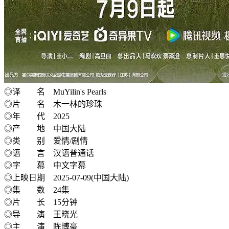
◎译 名 MuYilin's Pearls
◎片 名 木一林的珍珠
◎年 代 2025
◎产 地 中国大陆
◎类 别 爱情/剧情
◎语 言 汉语普通话
◎字 幕 中文字幕
◎上映日期 2025-07-09(中国大陆)
◎集 数 24集
◎片 长 15分钟
◎导 演 王晓光
◎主 演 陈博豪