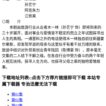
孙艺宁
阿克朱力
江依昊
◎简 介
本剧由旅游行业从业者木一林（孙艺宁 饰）即将到来的
三十岁展开，面对事业与爱情皆不稳定的而立之年试图探寻出
人生的真相。一通意料之外的电话使得木一林独自前往新疆霍
尔果斯，却发现早逝的母亲与这里似乎有着千丝万缕的联系，
旅途中结识对外贸易创业青年陆回（陈博豪 饰），原本毫无
交集的二人结下不解之缘。在各自行业中努力奋斗的两个年轻
人相互扶持。探寻人生方向、也探寻父母之辈的独特爱情故
事。
下载地址列表::
点击下方荐片链接即可下载 本站专
属下载器 专治迅雷无法下载
第01集
第02集
第03集