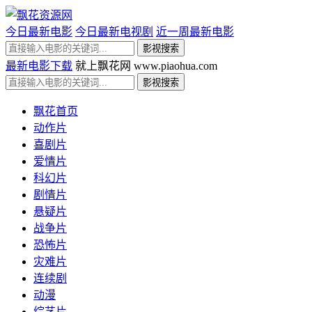
今日最新电影
今日最新电视剧
近一周最新电影
最新电影下载
就上飘花网 www.piaohua.com
飘花首页
动作片
喜剧片
爱情片
科幻片
剧情片
悬疑片
战争片
恐怖片
灾难片
连续剧
动漫
综艺片