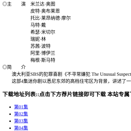
◎主 演 米兰达·奥图
皮特·奥布莱恩
托比·莱昂纳德·摩尔
马特·戴
希瑟·米切尔
瑞妮·林
苏茜·波特
阿里·博伊兰
梅根·斯马特
◎简 介
澳大利亚SBS的犯罪喜剧《不寻常嫌犯 The Unusual Suspe
这部4集迷你剧以悉尼东郊的高档住宅区为背景，讲述了一
下载地址列表::
点击下方荐片链接即可下载 本站专属
第01集
第02集
第03集
第04集