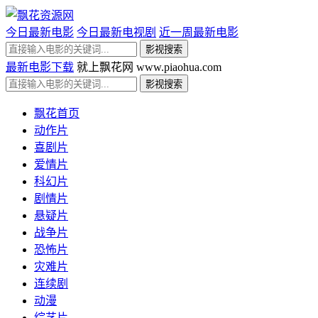
今日最新电影
今日最新电视剧
近一周最新电影
最新电影下载
就上飘花网 www.piaohua.com
飘花首页
动作片
喜剧片
爱情片
科幻片
剧情片
悬疑片
战争片
恐怖片
灾难片
连续剧
动漫
综艺片