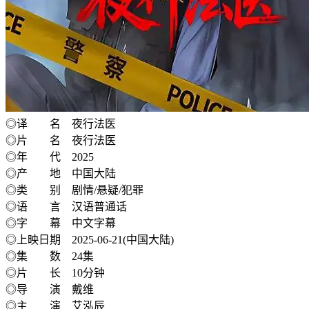
◎译 名 夜行法医
◎片 名 夜行法医
◎年 代 2025
◎产 地 中国大陆
◎类 别 剧情/悬疑/犯罪
◎语 言 汉语普通话
◎字 幕 中文字幕
◎上映日期 2025-06-21(中国大陆)
◎集 数 24集
◎片 长 10分钟
◎导 演 戴维
◎主 演 艾泓辰