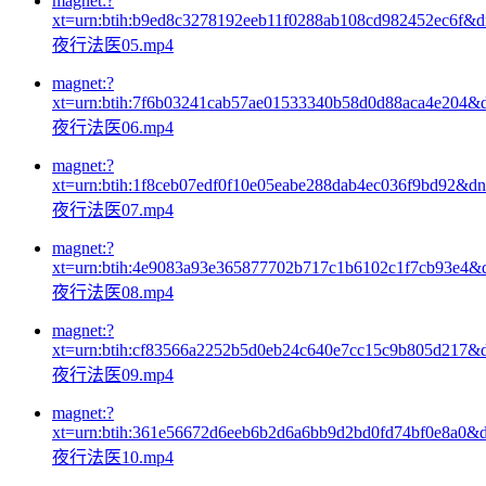
magnet:?
xt=urn:btih:b9ed8c3278192eeb11f0288ab108cd982452ec6f&
夜行法医05.mp4
magnet:?
xt=urn:btih:7f6b03241cab57ae01533340b58d0d88aca4e204&
夜行法医06.mp4
magnet:?
xt=urn:btih:1f8ceb07edf0f10e05eabe288dab4ec036f9bd92&d
夜行法医07.mp4
magnet:?
xt=urn:btih:4e9083a93e365877702b717c1b6102c1f7cb93e4&
夜行法医08.mp4
magnet:?
xt=urn:btih:cf83566a2252b5d0eb24c640e7cc15c9b805d217&
夜行法医09.mp4
magnet:?
xt=urn:btih:361e56672d6eeb6b2d6a6bb9d2bd0fd74bf0e8a0&
夜行法医10.mp4