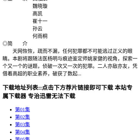
魏晓璇
高凯
崔十一
孙云
何雨桐
◎简 介
天网恢恢，疏而不漏，任何犯罪都不可能逃过正义的眼
睛。本剧将跟随法医杨明与痕迹鉴定师姚家健的视角，探索一
个又一个的谜题，侦破一次又一次的犯罪。二人亦敌亦友，凭
借着高超的职业素养，破获了数起...
下载地址列表::
点击下方荐片链接即可下载 本站专
属下载器 专治迅雷无法下载
第01集
第02集
第03集
第04集
第05集