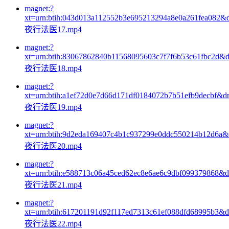
magnet:?
xt=urn:btih:043d013a112552b3e695213294a8e0a261fea082&
夜行法医17.mp4
magnet:?
xt=urn:btih:83067862840b11568095603c7f7f6b53c61fbc2d&
夜行法医18.mp4
magnet:?
xt=urn:btih:a1ef72d0e7d66d171df0184072b7b51efb9decbf&d
夜行法医19.mp4
magnet:?
xt=urn:btih:9d2eda169407c4b1c937299e0ddc550214b12d6a
夜行法医20.mp4
magnet:?
xt=urn:btih:e588713c06a45ced62ec8e6ae6c9dbf099379868&
夜行法医21.mp4
magnet:?
xt=urn:btih:617201191d92f117ed7313c61ef088dfd68995b3&
夜行法医22.mp4