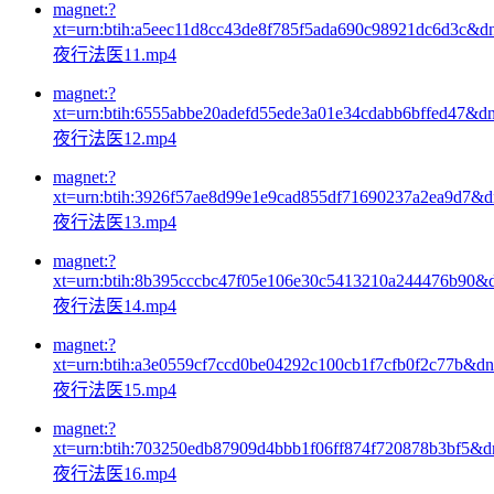
magnet:?
xt=urn:btih:a5eec11d8cc43de8f785f5ada690c98921dc6d3c&d
夜行法医11.mp4
magnet:?
xt=urn:btih:6555abbe20adefd55ede3a01e34cdabb6bffed47&d
夜行法医12.mp4
magnet:?
xt=urn:btih:3926f57ae8d99e1e9cad855df71690237a2ea9d7&
夜行法医13.mp4
magnet:?
xt=urn:btih:8b395cccbc47f05e106e30c5413210a244476b90&
夜行法医14.mp4
magnet:?
xt=urn:btih:a3e0559cf7ccd0be04292c100cb1f7cfb0f2c77b&d
夜行法医15.mp4
magnet:?
xt=urn:btih:703250edb87909d4bbb1f06ff874f720878b3bf5&
夜行法医16.mp4