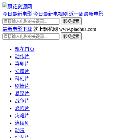
今日最新电影
今日最新电视剧
近一周最新电影
最新电影下载
就上飘花网 www.piaohua.com
飘花首页
动作片
喜剧片
爱情片
科幻片
剧情片
悬疑片
战争片
恐怖片
灾难片
连续剧
动漫
综艺片