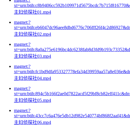
magnet:?
xt=urn:btih:c8b9406cc592b109971d5675bcdc7b715f816770
主妇侦探社01.mp4
magnet:?
xt=urn:btih:eb6047dc96aee8dbd6776c706fff26f4c2d86927&d
主妇侦探社02.mp4
magnet:?
xt=urn:btih:8a0a275e6196bc4dc6238fab8d3fd9b193c73352&
主妇侦探社03.mp4
magnet:?
xt=urn:btih:fc1bd9dfa953327778efa34d39959aa57a8e036e&d
主妇侦探社04.mp4
magnet:?
xt=urn:btih:894c5b166f2ae0d7822acd5f29bf8cb82eff411c&dn
主妇侦探社05.mp4
magnet:?
xt=urn:btih:43cc7c6a476e5db12d982e540774bf868f2aaf41&d
主妇侦探社06.mp4