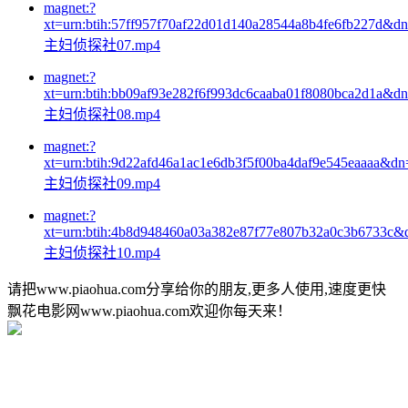
magnet:?
xt=urn:btih:57ff957f70af22d01d140a28544a8b4fe6fb227d&d
主妇侦探社07.mp4
magnet:?
xt=urn:btih:bb09af93e282f6f993dc6caaba01f8080bca2d1a&d
主妇侦探社08.mp4
magnet:?
xt=urn:btih:9d22afd46a1ac1e6db3f5f00ba4daf9e545eaaaa&dn
主妇侦探社09.mp4
magnet:?
xt=urn:btih:4b8d948460a03a382e87f77e807b32a0c3b6733c&
主妇侦探社10.mp4
请把www.piaohua.com分享给你的朋友,更多人使用,速度更快
飘花电影网www.piaohua.com欢迎你每天来！