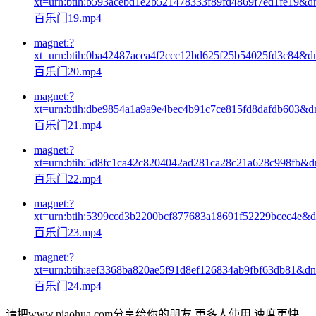
xt=urn:btih:b593acebd1e2b521478333f89fd4869f7ed1fe19&d
百乐门19.mp4
magnet:?
xt=urn:btih:0ba42487acea4f2ccc12bd625f25b54025fd3c84&d
百乐门20.mp4
magnet:?
xt=urn:btih:dbe9854a1a9a9e4bec4b91c7ce815fd8dafdb603&d
百乐门21.mp4
magnet:?
xt=urn:btih:5d8fc1ca42c8204042ad281ca28c21a628c998fb&
百乐门22.mp4
magnet:?
xt=urn:btih:5399ccd3b2200bcf877683a18691f52229bcec4e&
百乐门23.mp4
magnet:?
xt=urn:btih:aef3368ba820ae5f91d8ef126834ab9fbf63db81&d
百乐门24.mp4
请把www.piaohua.com分享给你的朋友,更多人使用,速度更快