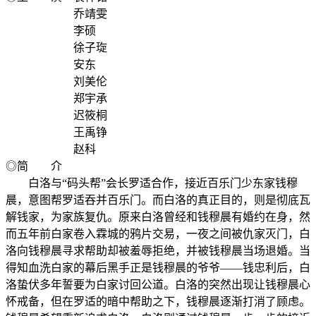
乔靖雯
李硕
徐子琁
安东
刘美伦
郑宇承
迟筱桐
王禹铮
赵科
◎简 介
白洛与“码头帮”会长罗适合作，接近百乐门少东家钱穆
晨，意图帮罗适吞并百乐门。而白洛的真正目的，则是彻底瓦
解钱家，为家族复仇。原来白洛曾经和钱穆晨有婚约在身，然
而五年前白家卷入霖城的鸦片交易，一夜之间被仇家灭门，白
洛向钱穆晨寻求帮助却被羞辱拒绝，并被钱穆晨当场退婚。当
得知血洗白家的幕后黑手正是钱穆晨的爷爷——钱忠利后，白
洛蛰伏多年誓要为白家讨回公道。白洛的突然出现让钱穆晨心
怀戒备，但在罗适的暗中帮助之下，钱穆晨逐渐打消了顾虑。