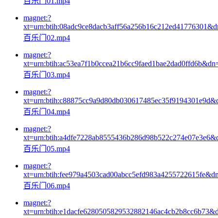
百乐门01.mp4
magnet:?
xt=urn:btih:08adc9ce8dacb3aff56a256b16c212ed41776301&
百乐门02.mp4
magnet:?
xt=urn:btih:ac53ea7f1b0ccea21b6cc9faed1bae2dad0ffd6b&dn
百乐门03.mp4
magnet:?
xt=urn:btih:c88875cc9a9d80db030617485ec35f9194301e9d&
百乐门04.mp4
magnet:?
xt=urn:btih:a4dfe7228ab8555436b286d98b522c274e07e3e6&
百乐门05.mp4
magnet:?
xt=urn:btih:fee979a4503cad00abcc5efd983a4255722615fe&d
百乐门06.mp4
magnet:?
xt=urn:btih:e1dacfe6280505829532882146ac4cb2b8cc6b73&