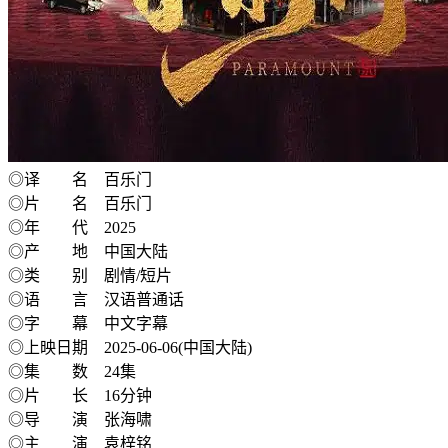
◎译 名 百乐门
◎片 名 百乐门
◎年 代 2025
◎产 地 中国大陆
◎类 别 剧情/短片
◎语 言 汉语普通话
◎字 幕 中文字幕
◎上映日期 2025-06-06(中国大陆)
◎集 数 24集
◎片 长 16分钟
◎导 演 张海啸
◎主 演 袁梓铭