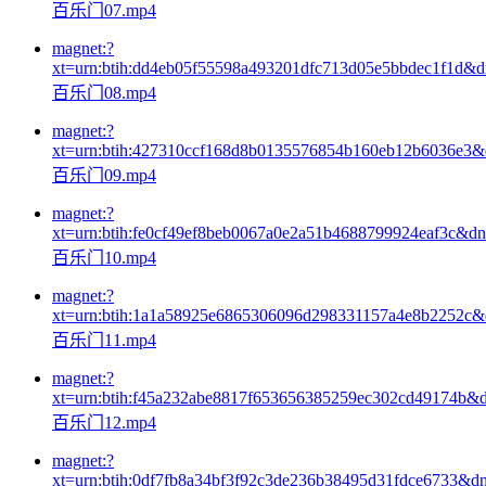
百乐门07.mp4
magnet:?
xt=urn:btih:dd4eb05f55598a493201dfc713d05e5bbdec1f1d&
百乐门08.mp4
magnet:?
xt=urn:btih:427310ccf168d8b0135576854b160eb12b6036e3
百乐门09.mp4
magnet:?
xt=urn:btih:fe0cf49ef8beb0067a0e2a51b4688799924eaf3c&d
百乐门10.mp4
magnet:?
xt=urn:btih:1a1a58925e6865306096d298331157a4e8b2252c
百乐门11.mp4
magnet:?
xt=urn:btih:f45a232abe8817f653656385259ec302cd49174b&
百乐门12.mp4
magnet:?
xt=urn:btih:0df7fb8a34bf3f92c3de236b38495d31fdce6733&d