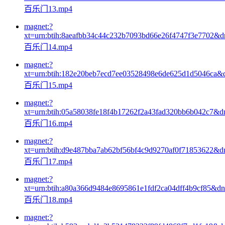
百乐门13.mp4
magnet:?
xt=urn:btih:8aeafbb34c44c232b7093bd66e26f4747f3e7702&
百乐门14.mp4
magnet:?
xt=urn:btih:182e20beb7ecd7ee03528498e6de625d1d5046ca&
百乐门15.mp4
magnet:?
xt=urn:btih:05a58038fe18f4b17262f2a43fad320bb6b042c7&d
百乐门16.mp4
magnet:?
xt=urn:btih:d9e487bba7ab62bf56bf4c9d9270af0f71853622&d
百乐门17.mp4
magnet:?
xt=urn:btih:a80a366d9484e8695861e1fdf2ca04dff4b9cf85&d
百乐门18.mp4
magnet:?