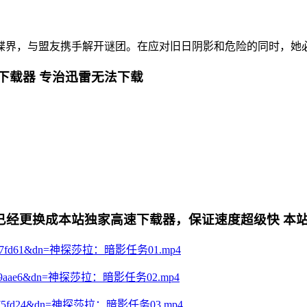
界，与盟友携手解开谜团。在应对旧日阴影和危险的同时，她必
下载器 专治迅雷无法下载
更换成本站独家高速下载器，保证速度超级快 本站专用电影下
d27cf3d87fd61&dn=神探莎拉：暗影任务01.mp4
302e52fb9aae6&dn=神探莎拉：暗影任务02.mp4
81aa2bc75fd24&dn=神探莎拉：暗影任务03.mp4