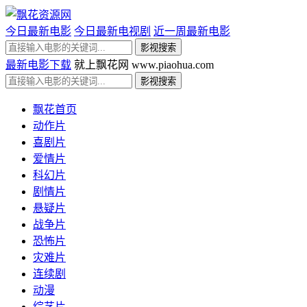
今日最新电影
今日最新电视剧
近一周最新电影
最新电影下载
就上飘花网 www.piaohua.com
飘花首页
动作片
喜剧片
爱情片
科幻片
剧情片
悬疑片
战争片
恐怖片
灾难片
连续剧
动漫
综艺片