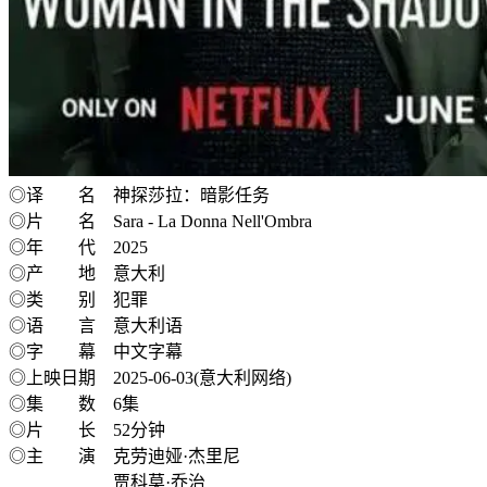
◎译 名 神探莎拉：暗影任务
◎片 名 Sara - La Donna Nell'Ombra
◎年 代 2025
◎产 地 意大利
◎类 别 犯罪
◎语 言 意大利语
◎字 幕 中文字幕
◎上映日期 2025-06-03(意大利网络)
◎集 数 6集
◎片 长 52分钟
◎主 演 克劳迪娅·杰里尼
贾科莫·乔治