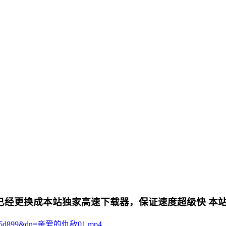
更换成本站独家高速下载器，保证速度超级快 本站专用电影下
2797215d899&dn=亲爱的仇敌01.mp4