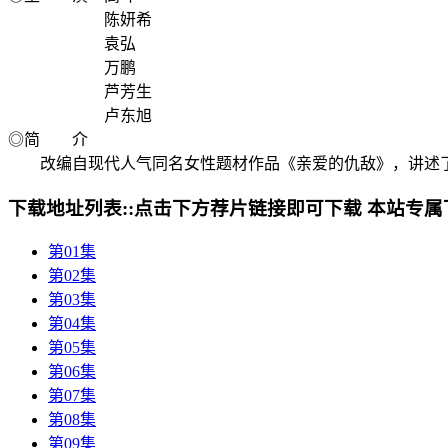
陈妍希
袁弘
万鹏
芦芳生
卢东旭
◎简 介
改编自现代人气同名女性题材作品《亲爱的仇敌》，讲述了主人
下载地址列表::
点击下方荐片链接即可下载 本站专属
第01集
第02集
第03集
第04集
第05集
第06集
第07集
第08集
第09集