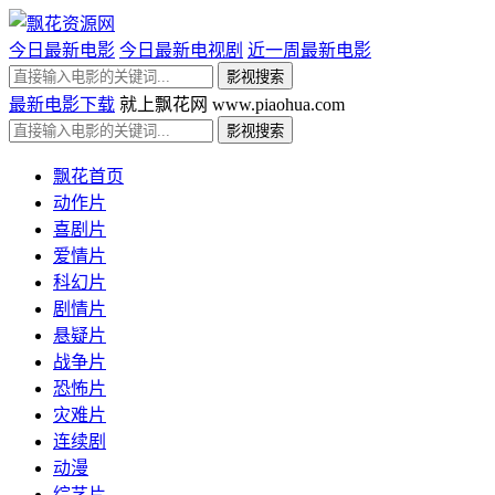
今日最新电影
今日最新电视剧
近一周最新电影
最新电影下载
就上飘花网 www.piaohua.com
飘花首页
动作片
喜剧片
爱情片
科幻片
剧情片
悬疑片
战争片
恐怖片
灾难片
连续剧
动漫
综艺片