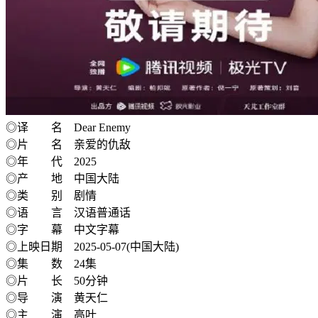
◎译 名 Dear Enemy
◎片 名 亲爱的仇敌
◎年 代 2025
◎产 地 中国大陆
◎类 别 剧情
◎语 言 汉语普通话
◎字 幕 中文字幕
◎上映日期 2025-05-07(中国大陆)
◎集 数 24集
◎片 长 50分钟
◎导 演 黄天仁
◎主 演 高叶