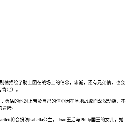
团的传奇故事。剧情描绘了骑士团在战场上的信念，忠诚，还有兄弟情，也会
未有肯定）。
手厉害﹑勇猛的他对上帝及自己的信心因在圣地战败而深深动摇，不
的冒险。
tt将会扮演Isabella公主， Joan王后与Philip国王的女儿，她