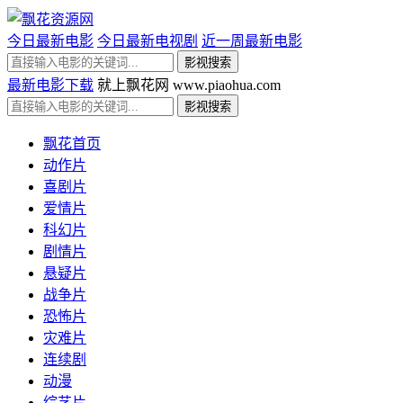
今日最新电影
今日最新电视剧
近一周最新电影
最新电影下载
就上飘花网 www.piaohua.com
飘花首页
动作片
喜剧片
爱情片
科幻片
剧情片
悬疑片
战争片
恐怖片
灾难片
连续剧
动漫
综艺片