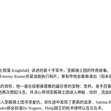
集历史剧集《骑士陨落 Knightfall》讲述的是十字军中，圣殿骑士
remy Renner亦是该剧执行制片，曾有传他会客串演出（但
圣殿骑士团的领导，他一直在探索基督教的最珍贵的宝物：圣杯。身
他再次燃起斗志，并决心带领圣殿骑士团进入神秘﹑信仰﹑流血
加入圣殿骑士团寻求复仇，却在途中发现了更高的追求﹑Sabrina Bartle
n将会扮演De Nogaret，Philip国王的权术律师以及左右手。