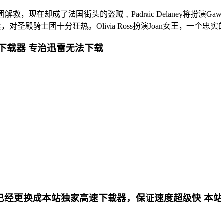
候被圣殿骑士团解救，现在却成了法国街头的盗贼﹑Padraic Delane
忠诚的老兵，对圣殿骑士团十分狂热。Olivia Ross扮演Joan女王
下载器 专治迅雷无法下载
更换成本站独家高速下载器，保证速度超级快 本站专用电影下