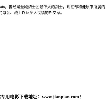
y将扮演Gawain，曾经是圣殿骑士团最伟大的剑士，现在却和他原来所属的
，一个忠实的母亲、战士以及令人畏惧的外交家。
载地址：www.jianpian.com！