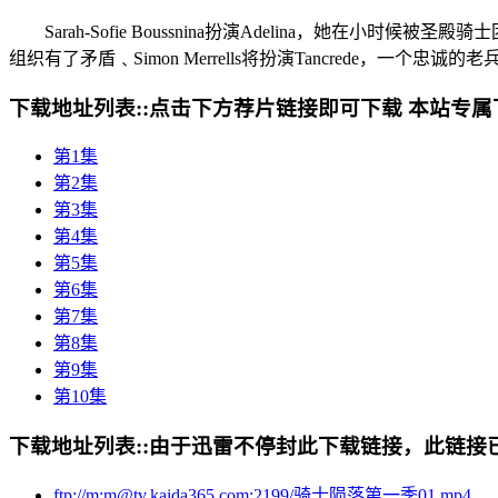
Sarah-Sofie Boussnina扮演Adelina，她在小时
组织有了矛盾﹑Simon Merrells将扮演Tancrede，一个
下载地址列表::
点击下方荐片链接即可下载 本站专属
第1集
第2集
第3集
第4集
第5集
第6集
第7集
第8集
第9集
第10集
下载地址列表::
由于迅雷不停封此下载链接，此链接已经
ftp://m:m@tv.kaida365.com:2199/骑士陨落第一季01.mp4