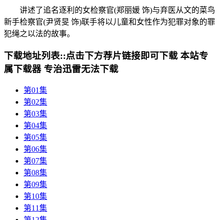
讲述了追名逐利的女检察官(郑丽媛 饰)与弃医从文的菜鸟
新手检察官(尹贤旻 饰)联手将以儿童和女性作为犯罪对象的罪
犯绳之以法的故事。
下载地址列表::
点击下方荐片链接即可下载 本站专
属下载器 专治迅雷无法下载
第01集
第02集
第03集
第04集
第05集
第06集
第07集
第08集
第09集
第10集
第11集
第12集