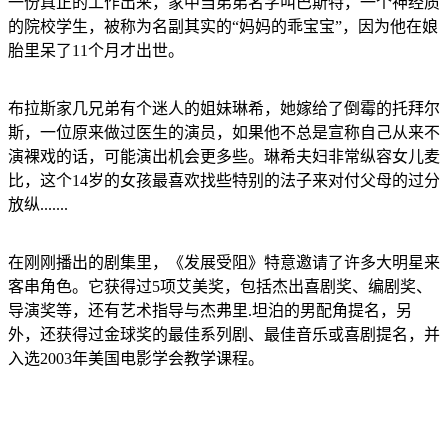
一份真正的工作出来，家中当弟弟名字叫巴斯特，一个神经质
的院校学生，被称为名副其实的“妈妈的乖宝宝”，因为他在娘
胎里呆了11个月才出世。
布拉斯家几兄弟有个迷人的姐妹琳希，她嫁给了倒霉的托拜尔
斯，一位原来做过医生的演员，如果他不总是宣称自己从来不
演裸戏的话，可能演出机会更多些。琳希夫妇非常纵容女儿麦
比，这个14岁的女孩最喜欢找些特别的法子来对付父母的过分
放纵.......
在刚刚播出的剧集里，《发展受阻》特意邀请了许多大明星来
客串角色。它获得过5项艾美奖，包括杰出喜剧奖、编剧奖、
导演奖等，还有艺术指导与杰弗里.坦泊的男配角提名，另
外，还获得过金球奖的最佳系列剧、最佳音乐或喜剧提名，并
入选2003年美国电影学会教学课程。