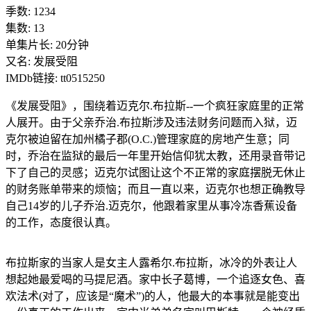
季数: 1234
集数: 13
单集片长: 20分钟
又名: 发展受阻
IMDb链接: tt0515250
《发展受阻》，围绕着迈克尔.布拉斯--一个疯狂家庭里的正常
人展开。由于父亲乔治.布拉斯涉及违法财务问题而入狱，迈
克尔被迫留在加州橘子郡(O.C.)管理家庭的房地产生意；同
时，乔治在监狱的最后一年里开始信仰犹太教，还用录音带记
下了自己的灵感；迈克尔试图让这个不正常的家庭摆脱无休止
的财务账单带来的烦恼；而且一直以来，迈克尔也想正确教导
自己14岁的儿子乔治.迈克尔，他跟着家里从事冷冻香蕉设备
的工作，态度很认真。
布拉斯家的当家人是女主人露希尔.布拉斯，冰冷的外表让人
想起她最爱喝的马提尼酒。家中长子葛博，一个追逐女色、喜
欢法术(对了，应该是“魔术”)的人，他最大的本事就是能变出