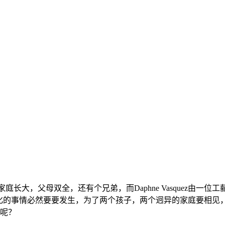
富裕家庭长大，父母双全，还有个兄弟，而Daphne Vasquez
剧化的事情必然要要发生，为了两个孩子，两个迥异的家庭要相见
》呢？