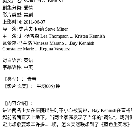
英文片名: Switched At Birth S1
剧集分类: 爱情
影片类型: 美剧
上影时间: 2011-06-07
导 演: 史蒂夫·迈纳 Steve Miner
主 演: 莉·汤普森 Lea Thompson ....Kristen Kennish
瓦蕾莎·马兰洛 Vanessa Marano ....Bay Kennish
Constance Marie ....Regina Vasquez
对白语言: 英语
字幕语种: 中英
【类型】： 青春
【影片长度】： 平均60分钟
【内容介绍】：
讲述两名少女在医院出生时不小心被调包，Bay Kennish在
起前者简直天上地下。当两个家庭发现了当年的“调包”，戏
定比想象要艰辛许多......呃，怎么突然联想到了《蓝色生死恋