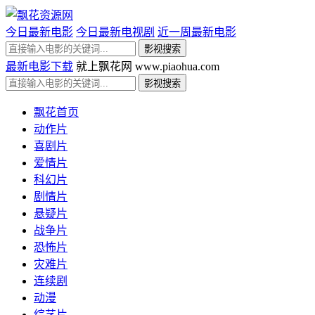
今日最新电影
今日最新电视剧
近一周最新电影
最新电影下载
就上飘花网 www.piaohua.com
飘花首页
动作片
喜剧片
爱情片
科幻片
剧情片
悬疑片
战争片
恐怖片
灾难片
连续剧
动漫
综艺片