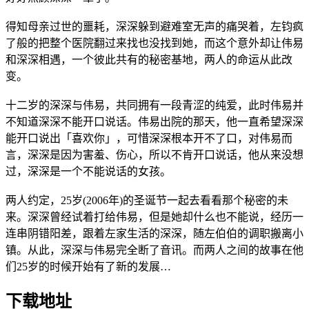
得知母亲过世的噩耗，深深躲到避难室无声的痛哭着，左钧疯
了般的把整个医院翻过来找也没找到她，而这个意外却让伟易
和深深相遇，一个彼此共有的秘密基地，两人的命运从此改
变。
十二岁的深深与伟易，共同拥有一段青涩的纯爱，此时伟易并
不知道深深不能开口说话。伟易出院的那天，他一直希望深深
能开口说出「喜欢你」，可惜深深根本开不了口，对伟易而
言，深深是因为害羞、伤心，所以不肯开口说话，他从来没想
过，深深是一个不能说话的女孩。
两人约定，25岁(2006年)的圣诞节一起去看看那个秘密的未
来。深深曾经试着打给伟易，但是她却什么也不能说，经历一
连串阴错阳差，跟着左家生活的深深，随左伯伯的调职搬离小
镇。从此，深深与伟易完全断了音讯。而两人之间的故事在他
们25岁的时候开始有了新的发展…
下载地址