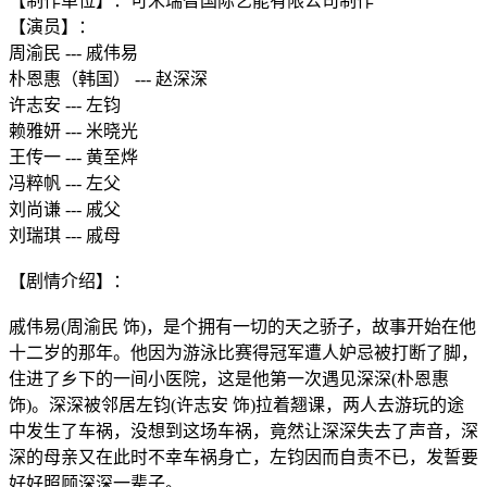
【制作单位】：可米瑞智国际艺能有限公司制作
【演员】：
周渝民 --- 戚伟易
朴恩惠（韩国） --- 赵深深
许志安 --- 左钧
赖雅妍 --- 米晓光
王传一 --- 黄至烨
冯粹帆 --- 左父
刘尚谦 --- 戚父
刘瑞琪 --- 戚母
【剧情介绍】：
戚伟易(周渝民 饰)，是个拥有一切的天之骄子，故事开始在他
十二岁的那年。他因为游泳比赛得冠军遭人妒忌被打断了脚，
住进了乡下的一间小医院，这是他第一次遇见深深(朴恩惠
饰)。深深被邻居左钧(许志安 饰)拉着翘课，两人去游玩的途
中发生了车祸，没想到这场车祸，竟然让深深失去了声音，深
深的母亲又在此时不幸车祸身亡，左钧因而自责不已，发誓要
好好照顾深深一辈子。