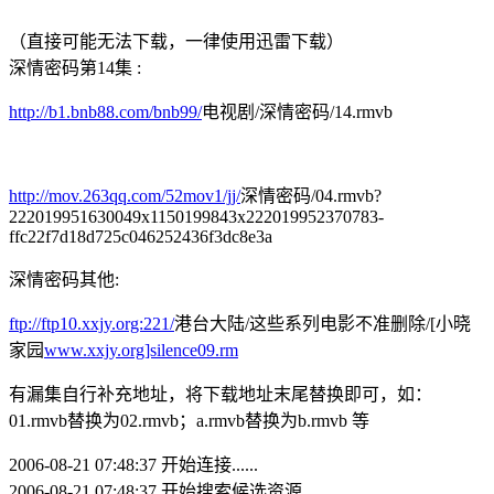
（直接可能无法下载，一律使用迅雷下载）
深情密码第14集 :
http://b1.bnb88.com/bnb99/
电视剧/深情密码/14.rmvb
http://mov.263qq.com/52mov1/jj/
深情密码/04.rmvb?
222019951630049x1150199843x222019952370783-
ffc22f7d18d725c046252436f3dc8e3a
深情密码其他:
ftp://ftp10.xxjy.org:221/
港台大陆/这些系列电影不准删除/[小晓
家园
www.xxjy.org]silence09.rm
有漏集自行补充地址，将下载地址末尾替换即可，如：
01.rmvb替换为02.rmvb；a.rmvb替换为b.rmvb 等
2006-08-21 07:48:37 开始连接......
2006-08-21 07:48:37 开始搜索候选资源......