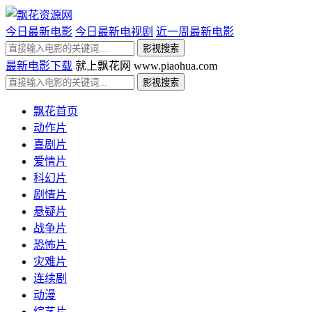
今日最新电影
今日最新电视剧
近一周最新电影
最新电影下载
就上飘花网 www.piaohua.com
飘花首页
动作片
喜剧片
爱情片
科幻片
剧情片
悬疑片
战争片
恐怖片
灾难片
连续剧
动漫
综艺片