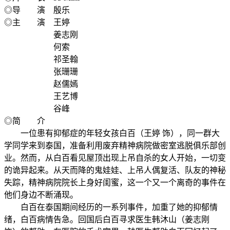
◎导 演 殷乐
◎主 演 王婷
姜志刚
何索
祁圣翰
张珊珊
赵儒嫣
王艺博
谷峰
◎简 介
一位患有抑郁症的年轻女孩白百（王婷 饰），同一群大
学同学来到泰国，准备利用废弃精神病院做密室逃脱俱乐部创
业。然而，从白百看见屋顶出现上吊自杀的女人开始，一切变
的诡异起来。从天而降的鬼娃娃、上吊人偶复活、队友的神秘
失踪，精神病院院长上身好闺蜜，这一个又一个离奇的事件在
他们身边不断涌现。
白百在泰国期间经历的一系列事件，加重了她的抑郁情
绪，白百病情告急。回国后白百寻求医生韩沐山（姜志刚