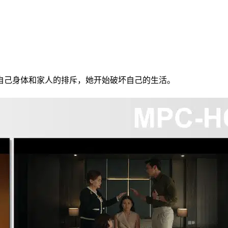
己身体和家人的排斥，她开始破坏自己的生活。