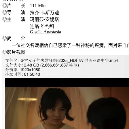
◎片 长 111 Mins
◎导 演 拉齐·卡斯万迪
◎主 演 玛丽莎·安妮塔
迪翁·维约科
Gisella Anastasia
◎简 介
一位社交名媛相信自己感染了一种神秘的疾病，面对来自自
◎影片截图