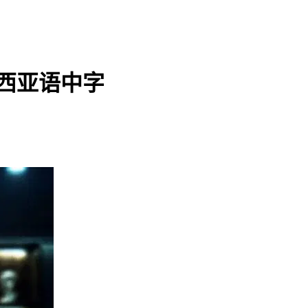
西亚语中字