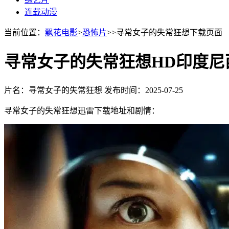
连载动漫
当前位置：
飘花电影
>
恐怖片
>>寻常女子的失常狂想下载页面
寻常女子的失常狂想HD印度尼
片名：寻常女子的失常狂想
发布时间：2025-07-25
寻常女子的失常狂想迅雷下载地址和剧情：