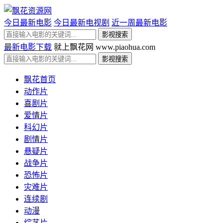
今日最新电影
今日最新电视剧
近一周最新电影
最新电影下载
就上飘花网 www.piaohua.com
飘花首页
动作片
喜剧片
爱情片
科幻片
剧情片
悬疑片
战争片
恐怖片
灾难片
连续剧
动漫
综艺片