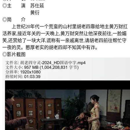
◎主 演 苏仕延
黄衍
◎简 介
上世纪20年代一个荒蛮的山村里胡老四靠给地主黄万财扛
活养家,接近年关的一天晚上,黄万财突然让他深夜前往,一脸媚
笑,还赏给了一块大洋,谎称有一亲戚离世,请胡老四前往帮忙守
一夜的灵。憨厚老实的胡老四却不知其中有诈。
◎影片截图