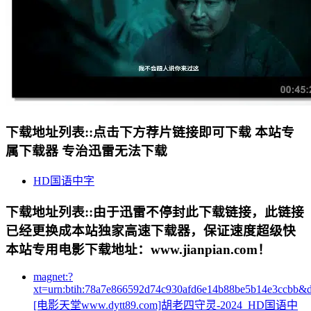
下载地址列表::
点击下方荐片链接即可下载 本站专
属下载器 专治迅雷无法下载
HD国语中字
下载地址列表::
由于迅雷不停封此下载链接，此链接
已经更换成本站独家高速下载器，保证速度超级快
本站专用电影下载地址：www.jianpian.com！
magnet:?
xt=urn:btih:78a7e866592d74c930afd6e14b88be5b14e3ccbb&
[电影天堂www.dytt89.com]胡老四守灵-2024_HD国语中