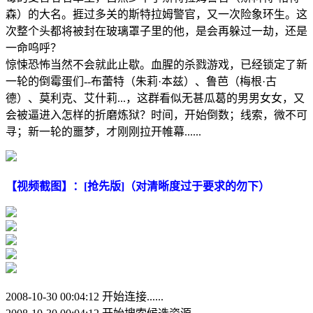
森）的大名。捱过多关的斯特拉姆警官，又一次险象环生。这
次整个头都将被封在玻璃罩子里的他，是会再躲过一劫，还是
一命呜呼？
惊悚恐怖当然不会就此止歇。血腥的杀戮游戏，已经锁定了新
一轮的倒霉蛋们--布蕾特（朱莉·本兹）、鲁芭（梅根·古
德）、莫利克、艾什莉...，这群看似无甚瓜葛的男男女女，又
会被逼进入怎样的折磨炼狱？时间，开始倒数；线索，微不可
寻；新一轮的噩梦，才刚刚拉开帷幕......
【视频截图】：[抢先版]（对清晰度过于要求的勿下）
2008-10-30 00:04:12 开始连接......