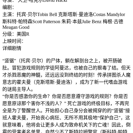
导演： 大卫·哈克尔David Hackl
编剧：
主演：托宾·贝尔Tobin Bell 克斯塔斯·曼迪洛Costas Mandylor
斯科特·帕特森Scott Patterson 朱莉·本兹Julie Benz 梅根·古德
Meagan Good
分级：美国R
上映时间：
详细剧情
“竖锯”（托宾·贝尔）的尸体，躺在解剖台之上，被开肠破
肚。冒犯游戏规则的学徒阿曼达，也被自己的狠毒了结。但天
才杀戮恶魔的神髓，还远远没到终结的时刻！传承拼图杀人魔
意志的霍夫曼（克斯塔斯·曼迪洛），成为了新一代嗜血游戏
的谜局主导人。
“你是否感激你的生命？你是否愿意遵守游戏的规则？你是否
愿意原谅那个害你不浅的人？” 死亡游戏的终极目标，不再完
全是为了警醒世人。开始担心自己身分会被揭穿的的“竖锯”接
班人霍夫曼，开始丧心病狂、无所不用其极地“保护自己”，这
就意味着，他将会让更多人成为致命机关下的亡魂！因此，倒
霉的受害者名单里，自然少不了斯特拉姆警官（斯科特·帕特