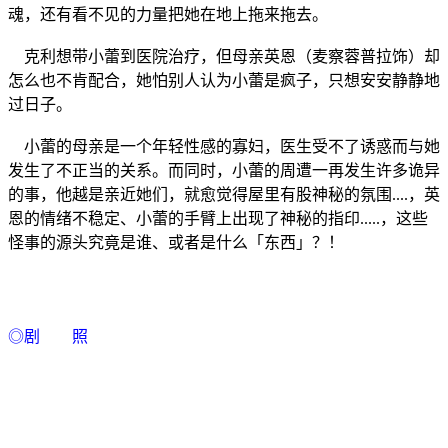
魂，还有看不见的力量把她在地上拖来拖去。
克利想带小蕾到医院治疗，但母亲英恩（麦察蓉普拉饰）却
怎么也不肯配合，她怕别人认为小蕾是疯子，只想安安静静地
过日子。
小蕾的母亲是一个年轻性感的寡妇，医生受不了诱惑而与她
发生了不正当的关系。而同时，小蕾的周遭一再发生许多诡异
的事，他越是亲近她们，就愈觉得屋里有股神秘的氛围....，英
恩的情绪不稳定、小蕾的手臂上出现了神秘的指印.....，这些
怪事的源头究竟是谁、或者是什么「东西」？！
◎剧 照