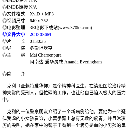
◎IMDB评分 N/A
◎IMDB链接 N/A
◎文件格式 XviD + MP3
◎视频尺寸 640 x 352
◎电影整理 3E电影下载站(www.370kk.com)
◎文件大小 2CD 386M
◎片 长 01:30:35
◎导 演 冬彭坦坎亨
◎主 演 Mai Charoenpura
阿南达·爱华灵咸 Ananda Everingham
◎简 介
克利（亚赖特爱华饰）是个精神科医生，在清迈医院治疗精
神失常的受刑人，但忙碌的工作，也让他自己陷入极大的压力
中。
克利的一位警察朋友介绍了一个新病例给他，要他为一个疑
似受虐的小女孩看诊，小蕾手臂上总有无数的瘀青，并且常凄
厉的尖叫，她在家中的镜子里看到一个满身是血的小男孩的鬼