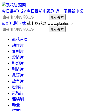
今日最新电影
今日最新电视剧
近一周最新电影
最新电影下载
就上飘花网 www.piaohua.com
飘花首页
动作片
喜剧片
爱情片
科幻片
剧情片
悬疑片
战争片
恐怖片
灾难片
连续剧
动漫
综艺片