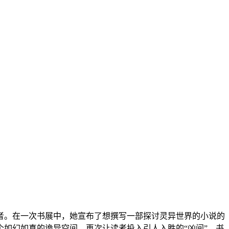
。在一次书展中，她宣布了想撰写一部探讨灵异世界的小说的
如幻如真的诡异空间，再次让读者投入引人入胜的“凶间”。书