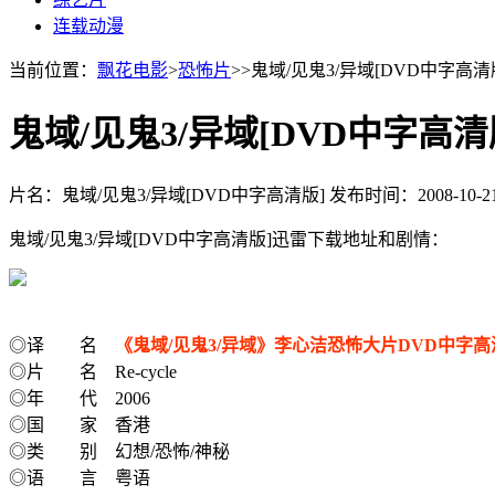
连载动漫
当前位置：
飘花电影
>
恐怖片
>>鬼域/见鬼3/异域[DVD中字高
鬼域/见鬼3/异域[DVD中字高清
片名：鬼域/见鬼3/异域[DVD中字高清版]
发布时间：2008-10-2
鬼域/见鬼3/异域[DVD中字高清版]迅雷下载地址和剧情：
◎译 名
《鬼域/见鬼3/异域》李心洁恐怖大片DVD中字高
◎片 名 Re-cycle
◎年 代 2006
◎国 家 香港
◎类 别 幻想/恐怖/神秘
◎语 言 粤语