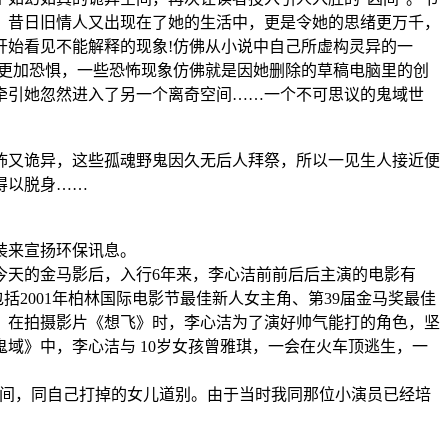
，昔日旧情人又出现在了她的生活中，更是令她的思绪更万千，
开始看见不能解释的现象!仿佛从小说中自己所虚构灵异的一
她更加恐惧，一些恐怖现象仿佛就是因她删除的草稿电脑里的创
牵引她忽然进入了另一个离奇空间……一个不可思议的鬼域世
又诡异，这些孤魂野鬼因久无后人拜祭，所以一见生人接近便
得以脱身……
装来宣扬环保讯息。
天的金马影后，入行6年来，李心洁前前后后主演的电影有
括2001年柏林国际电影节最佳新人女主角、第39届金马奖最佳
，在拍摄影片《想飞》时，李心洁为了演好帅气能打的角色，坚
域》中，李心洁与 10岁女孩曾雅琪，一会在火车顶逃生，一
间，同自己打掉的女儿道别。由于当时我同那位小演员已经培