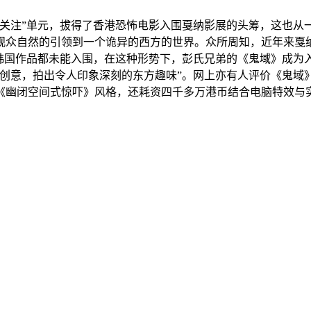
关注”单元，拔得了香港恐怖电影入围戛纳影展的头筹，这也从
众自然的引领到一个诡异的西方的世界。众所周知，近年来戛纳影
及韩国作品都未能入围，在这种形势下，彭氏兄弟的《鬼域》成为
有创意，拍出令人印象深刻的东方趣味”。网上亦有人评价《鬼域
《幽闭空间式惊吓》风格，还耗资四千多万港币结合电脑特效与