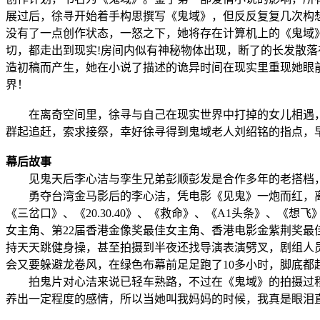
展过后，徐寻开始着手构思撰写《鬼域》，但反反复复几次构
没有了一点创作状态，一怒之下，她将存在计算机上的《鬼域
切，都走出到现实!房间内似有神秘物体出现，断了的长发散
造初稿而产生，她在小说了描述的诡异时间在现实里重现她眼
界！
在离奇空间里，徐寻与自己在现实世界中打掉的女儿相遇，
群起追赶，索求接祭，幸好徐寻得到鬼域老人刘绍铭的指点，
幕后故事
见鬼天后李心洁与孪生兄弟彭顺彭发是合作多年的老搭档，
勇夺台湾金马影后的李心洁，凭电影《见鬼》一炮而红，离
《三岔口》、《20.30.40》、《救命》、《A1头条》、《
女主角、第22届香港金像奖最佳女主角、香港电影金紫荆奖
持天天跳健身操，甚至拍摄到半夜还找导演表演劈叉，剧组人员
会又要躲避龙卷风，在绿色布幕前足足跑了10多小时，脚底都
拍鬼片对心洁来说已轻车熟路，不过在《鬼域》的拍摄过程中
养出一定程度的感情，所以当她叫我妈妈的时候，我真是眼泪