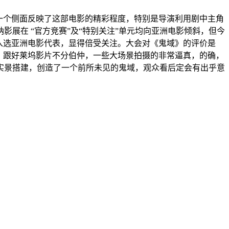
一个侧面反映了这部电影的精彩程度，特别是导演利用剧中主角
展在 “官方竞赛”及“特别关注”单元均向亚洲电影倾斜，但今
入选亚洲电影代表，显得倍受关注。大会对《鬼域》的评价是
》跟好莱坞影片不分伯仲，一些大场景拍摄的非常逼真，的确，
实景搭建，创造了一个前所未见的鬼域，观众看后定会有出乎意