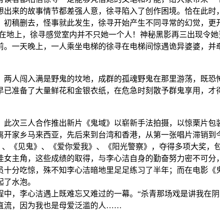
想出来的故事情节都差强人意，徐寻陷入了创作困境。恰在此时
》初稿删去，怪事就此发生，徐寻开始产生不同寻常的幻觉，更
落在地上，徐寻感觉室内并不只她一个人！神秘黑影再三出现令
前。一天晚上，一人乘坐电梯的徐寻在电梯间惊遇诡异婆婆，并
两人闯入满是野鬼的坟地，成群的孤魂野鬼在那里游荡，既恐怖
早已准备了大量鲜花和金银衣纸，在危急时刻散予群鬼享用，才
此次三人合作推出新片《鬼域》以崭新手法拍摄，以惊栗片包
开家乡马来西亚，先后来到台湾和香港，从第一张唱片滞销到今
想飞》、《见鬼》、《爱你爱我》、《阳光警察》，夺得多项大奖，包
最佳女主角，这些成绩的取得，与李心洁自身的勤奋努力密不可分
十分吃惊，殊不知李心洁暗地里足足练习了半年；而在电影《鬼
起了水泡。
，李心洁遇上既难忘又难过的一幕。“杀青那场戏是讲我在阴
直流，因为我也是母爱泛滥的人……