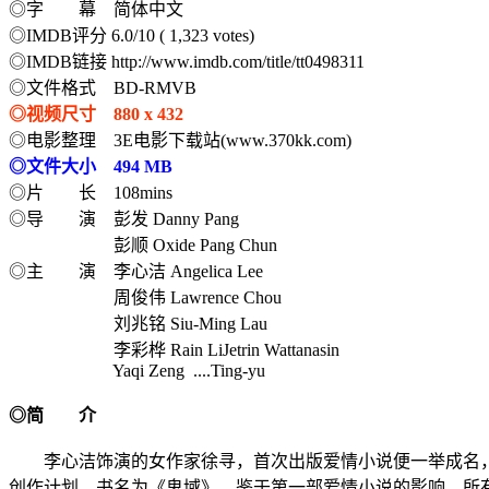
◎字 幕 简体中文
◎IMDB评分 6.0/10 ( 1,323 votes)
◎IMDB链接 http://www.imdb.com/title/tt0498311
◎文件格式 BD-RMVB
◎视频尺寸 880 x 432
◎电影整理 3E电影下载站(www.370kk.com)
◎文件大小 494 MB
◎片 长 108mins
◎导 演 彭发 Danny Pang
彭顺 Oxide Pang Chun
◎主 演 李心洁 Angelica Lee
周俊伟 Lawrence Chou
刘兆铭 Siu-Ming Lau
李彩桦 Rain LiJetrin Wattanasin
Yaqi Zeng ....Ting-yu
◎简 介
李心洁饰演的女作家徐寻，首次出版爱情小说便一举成名，
创作计划，书名为《鬼域》。鉴于第一部爱情小说的影响，所