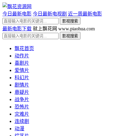
今日最新电影
今日最新电视剧
近一周最新电影
最新电影下载
就上飘花网 www.piaohua.com
飘花首页
动作片
喜剧片
爱情片
科幻片
剧情片
悬疑片
战争片
恐怖片
灾难片
连续剧
动漫
综艺片