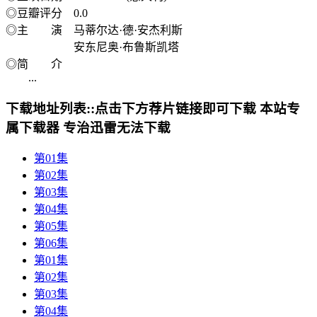
◎豆瓣评分 0.0
◎主 演 马蒂尔达·德·安杰利斯
安东尼奥·布鲁斯凯塔
◎简 介
...
下载地址列表::
点击下方荐片链接即可下载 本站专
属下载器 专治迅雷无法下载
第01集
第02集
第03集
第04集
第05集
第06集
第01集
第02集
第03集
第04集