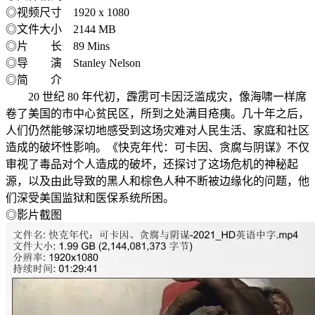
◎视频尺寸 1920 x 1080
◎文件大小 2144 MB
◎片 长 89 Mins
◎导 演 Stanley Nelson
◎简 介
20 世纪 80 年代初，霹雳可卡因泛滥成灾，像海啸一样席
卷了美国的市中心贫民区，所到之处满目疮痍。几十年之后，
人们仍然能够深切地感受到这场灾难对人民生活、家庭和社区
造成的破坏性影响。《快克年代：可卡因、贪腐与阴谋》不仅
审视了毒品对个人造成的破坏，还探讨了这场危机的神秘起
源，以及由此导致的黑人和棕色人种不断被边缘化的问题，他
们深受美国监狱和医保系统所困。
◎影片截图