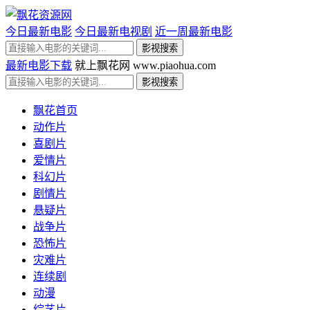
今日最新电影
今日最新电视剧
近一周最新电影
最新电影下载
就上飘花网 www.piaohua.com
飘花首页
动作片
喜剧片
爱情片
科幻片
剧情片
悬疑片
战争片
恐怖片
灾难片
连续剧
动漫
综艺片