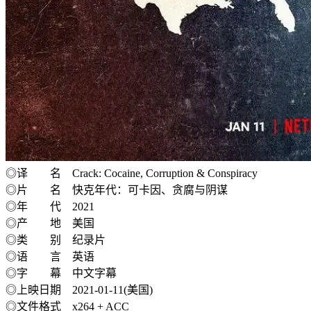
◎译 名 Crack: Cocaine, Corruption & Conspiracy
◎片 名 快克年代：可卡因、贪腐与阴谋
◎年 代 2021
◎产 地 美国
◎类 别 纪录片
◎语 言 英语
◎字 幕 中文字幕
◎上映日期 2021-01-11(美国)
◎文件格式 x264 + ACC