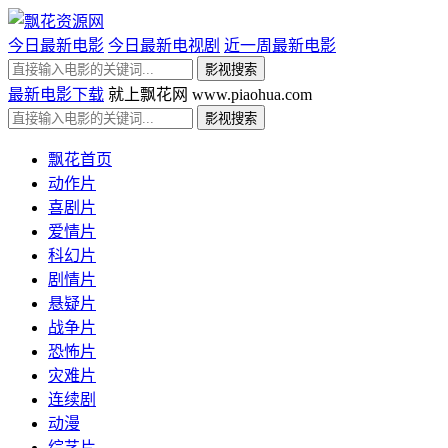
今日最新电影
今日最新电视剧
近一周最新电影
最新电影下载
就上飘花网 www.piaohua.com
飘花首页
动作片
喜剧片
爱情片
科幻片
剧情片
悬疑片
战争片
恐怖片
灾难片
连续剧
动漫
综艺片