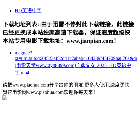
HD英语中字
下载地址列表::
由于迅雷不停封此下载链接，此链接
已经更换成本站独家高速下载器，保证速度超级快
本站专用电影下载地址：www.jianpian.com！
magnet:?
xt=urn:btih:d60f523af52d41c7abab410d339f45f709ba870a&d
[电影天堂www.dytt8899.com]亡命父女-2025_HD英语中
字.mp4
请把www.piaohua.com分享给你的朋友,更多人使用,速度更快
飘花电影网www.piaohua.com欢迎你每天来！