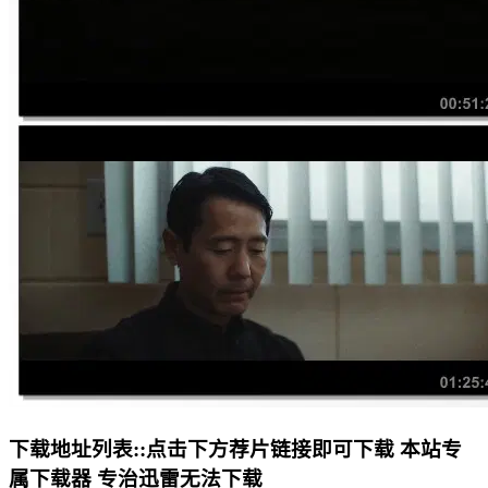
下载地址列表::
点击下方荐片链接即可下载 本站专
属下载器 专治迅雷无法下载