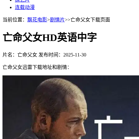
连载动漫
当前位置：
飘花电影
>
剧情片
>>亡命父女下载页面
亡命父女HD英语中字
片名：亡命父女
发布时间：2025-11-30
亡命父女迅雷下载地址和剧情：