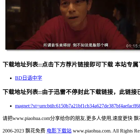
下载地址列表::
点击下方荐片链接即可下载 本站专属
BD日语中字
下载地址列表::
由于迅雷不停封此下载链接，此链接已经
magnet:?xt=urn:btih:6150b7a21bf1cb34a627de387bf
请把www.piaohua.com分享给你的朋友,更多人使用,速度更快 飘
2006-2023 飘花免费
电影下载站
www.piaohua.com. All Rights R