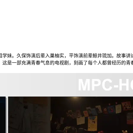
学妹。久保饰演后辈入巢柚实，平饰演前辈鲸井琉加。故事讲述
。这是一部充满青春气息的电视剧，刻画了每个人都曾经历的青