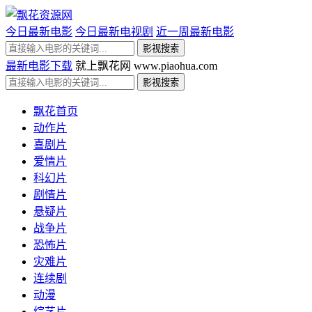
今日最新电影
今日最新电视剧
近一周最新电影
最新电影下载
就上飘花网 www.piaohua.com
飘花首页
动作片
喜剧片
爱情片
科幻片
剧情片
悬疑片
战争片
恐怖片
灾难片
连续剧
动漫
综艺片