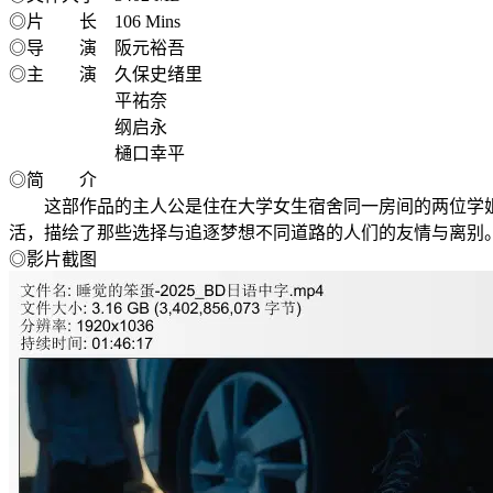
◎片 长 106 Mins
◎导 演 阪元裕吾
◎主 演 久保史绪里
平祐奈
纲启永
樋口幸平
◎简 介
这部作品的主人公是住在大学女生宿舍同一房间的两位学姐
活，描绘了那些选择与追逐梦想不同道路的人们的友情与离别
◎影片截图