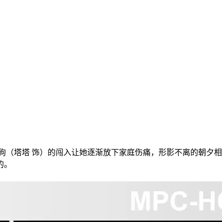
（塔塔 饰）的闯入让她逐渐放下家庭伤痛，形影不离的朝夕相
的。