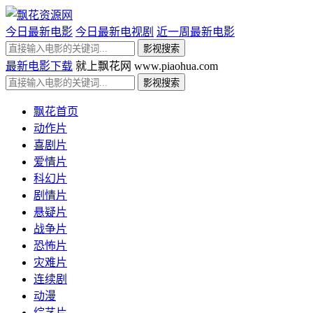
今日最新电影
今日最新电视剧
近一周最新电影
最新电影下载
就上飘花网 www.piaohua.com
飘花首页
动作片
喜剧片
爱情片
科幻片
剧情片
悬疑片
战争片
恐怖片
灾难片
连续剧
动漫
综艺片