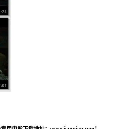
载地址：www.jianpian.com！