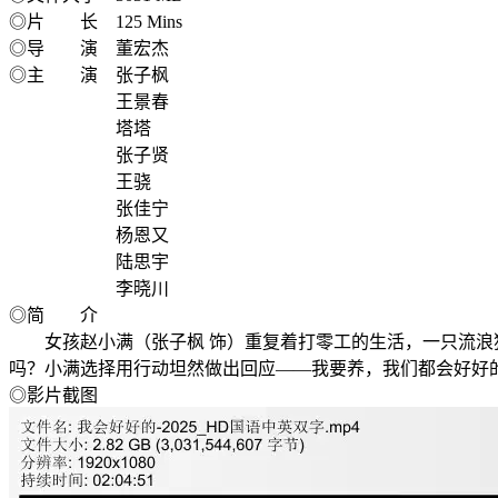
◎片 长 125 Mins
◎导 演 董宏杰
◎主 演 张子枫
王景春
塔塔
张子贤
王骁
张佳宁
杨恩又
陆思宇
李晓川
◎简 介
女孩赵小满（张子枫 饰）重复着打零工的生活，一只流浪狗
吗？小满选择用行动坦然做出回应——我要养，我们都会好好
◎影片截图