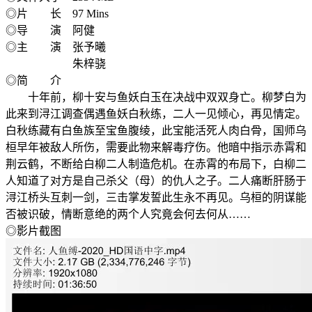
◎片 长 97 Mins
◎导 演 阿健
◎主 演 张予曦
朱梓骁
◎简 介
十年前，柳十安与鱼妖白玉在决战中双双身亡。柳梦白为
此来到浔江调查偶遇鱼妖白秋练，二人一见倾心，再见情定。
白秋练藏有白鱼族至宝鱼腹绫，此宝能活死人肉白骨，国师乌
桓早年被敌人所伤，需要此物来解毒疗伤。他暗中指示赤霄和
荆云鹤，不断给白柳二人制造危机。在赤霄的布局下，白柳二
人知道了对方是自己杀父（母）的仇人之子。二人痛断肝肠于
浔江桥头互刺一剑，三击掌发誓此生永不再见。乌桓的阴谋能
否被识破，情断意绝的两个人究竟会何去何从……
◎影片截图