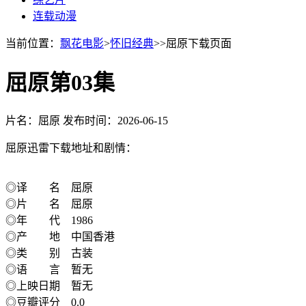
连载动漫
当前位置：
飘花电影
>
怀旧经典
>>屈原下载页面
屈原第03集
片名：屈原
发布时间：2026-06-15
屈原迅雷下载地址和剧情：
◎译 名 屈原
◎片 名 屈原
◎年 代 1986
◎产 地 中国香港
◎类 别 古装
◎语 言 暂无
◎上映日期 暂无
◎豆瓣评分 0.0