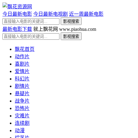
今日最新电影
今日最新电视剧
近一周最新电影
最新电影下载
就上飘花网 www.piaohua.com
飘花首页
动作片
喜剧片
爱情片
科幻片
剧情片
悬疑片
战争片
恐怖片
灾难片
连续剧
动漫
综艺片