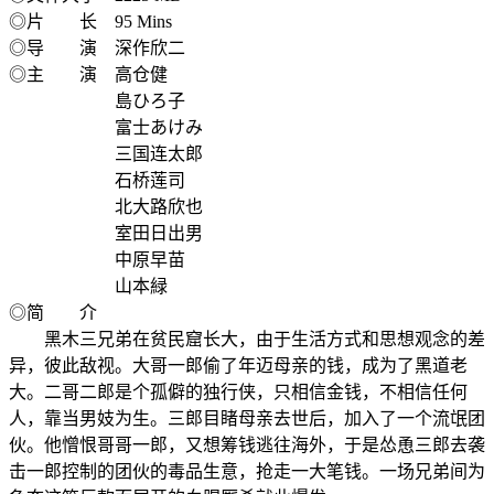
◎片 长 95 Mins
◎导 演 深作欣二
◎主 演 高仓健
島ひろ子
富士あけみ
三国连太郎
石桥莲司
北大路欣也
室田日出男
中原早苗
山本緑
◎简 介
黑木三兄弟在贫民窟长大，由于生活方式和思想观念的差
异，彼此敌视。大哥一郎偷了年迈母亲的钱，成为了黑道老
大。二哥二郎是个孤僻的独行侠，只相信金钱，不相信任何
人，靠当男妓为生。三郎目睹母亲去世后，加入了一个流氓团
伙。他憎恨哥哥一郎，又想筹钱逃往海外，于是怂恿三郎去袭
击一郎控制的团伙的毒品生意，抢走一大笔钱。一场兄弟间为