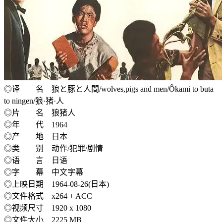
◎译 名 狼と豚と人間/wolves,pigs and men/Ôkami to buta
to ningen/狼·猪·人
◎片 名 狼猪人
◎年 代 1964
◎产 地 日本
◎类 别 动作/犯罪/剧情
◎语 言 日语
◎字 幕 中文字幕
◎上映日期 1964-08-26(日本)
◎文件格式 x264 + ACC
◎视频尺寸 1920 x 1080
◎文件大小 2225 MB