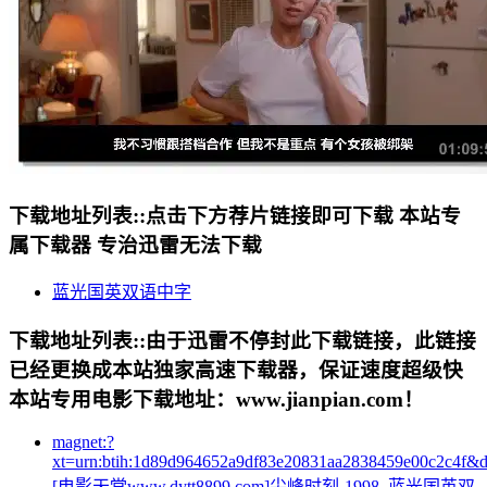
下载地址列表::
点击下方荐片链接即可下载 本站专
属下载器 专治迅雷无法下载
蓝光国英双语中字
下载地址列表::
由于迅雷不停封此下载链接，此链接
已经更换成本站独家高速下载器，保证速度超级快
本站专用电影下载地址：www.jianpian.com！
magnet:?
xt=urn:btih:1d89d964652a9df83e20831aa2838459e00c2c4f&
[电影天堂www.dytt8899.com]尖峰时刻-1998_蓝光国英双