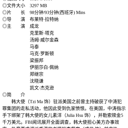
◎文件大小 3297 MB
◎片 长 98分钟/93分钟(西班牙) Mins
◎导 演 布莱特·拉特纳
◎主 演 成龙
克里斯·塔克
汤姆·威尔金森
马泰
马克·罗斯顿
梁振邦
伊丽莎白·佩纳
郑继宗
沈晓谦
凯文·杰克逊
◎简 介
韩大使（Tzi Ma 饰）驻派美国之前曾主持破获了中涛犯
罪集团的走私活动，他因此受到仇家愤恨。在美国，中涛指示
手下绑架了韩大使的女儿素洋（Julia Hsu 饰），并勒索赎金5
千万美元。FBI闻讯展开全面调查，韩大使担心美方办事效