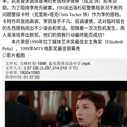
率，执意要求调派香港的老搭档李督察（成龙 饰）前来协
助。为了阻挠李抢先破案，FBI派出洛杉矶警察局状况不断的
问题警探卡特（克里斯•塔克Chris Tucker 饰）作为李的搭档。
卡特作风张扬高调，李则身手不凡、低调谨慎，这对临时组合
的东西搭档闹出不少误会和笑话。但随着一次次危机发生，两
人渐渐培养出默契。他们的营救行动最终能否成功？
本片荣获1999年拉丁媒体艺术奖最佳女主角奖（Elizabeth
Peña）、1999年MTV电影奖最佳银幕秀
◎影片截图