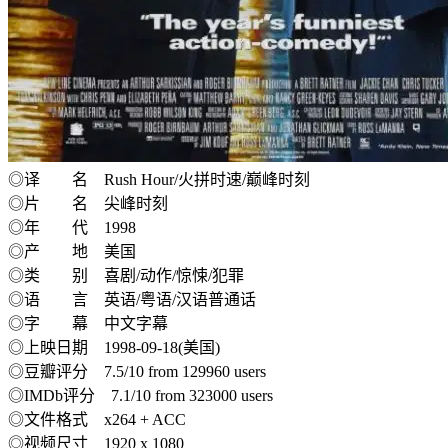
◎译 名 Rush Hour/火拼时速/巅峰时刻
◎片 名 尖峰时刻
◎年 代 1998
◎产 地 美国
◎类 别 喜剧/动作/惊悚/犯罪
◎语 言 英语/粤语/汉语普通话
◎字 幕 中文字幕
◎上映日期 1998-09-18(美国)
◎豆瓣评分 7.5/10 from 129960 users
◎IMDb评分 7.1/10 from 323000 users
◎文件格式 x264 + ACC
◎视频尺寸 1920 x 1080