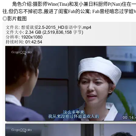
角色介绍:摄影师Wine(Tina)和发小兼日料厨师P(Nan)住在
往,但仍忘不掉初恋,搬进了闺蜜Fah的公寓; Fah曾经暗恋过学姐Wi
◎影片截图