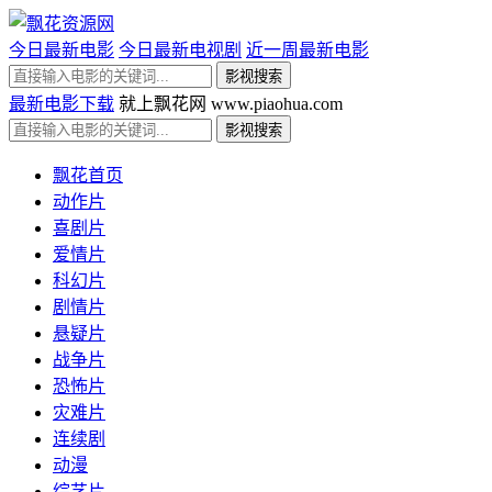
今日最新电影
今日最新电视剧
近一周最新电影
最新电影下载
就上飘花网 www.piaohua.com
飘花首页
动作片
喜剧片
爱情片
科幻片
剧情片
悬疑片
战争片
恐怖片
灾难片
连续剧
动漫
综艺片