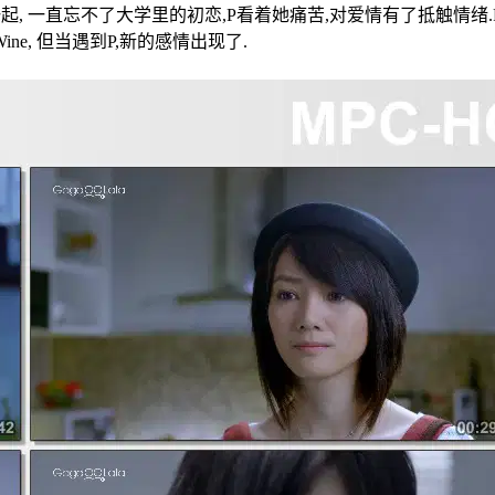
一起, 一直忘不了大学里的初恋,P看着她痛苦,对爱情有了抵触情绪.Pim
ne, 但当遇到P,新的感情出现了.