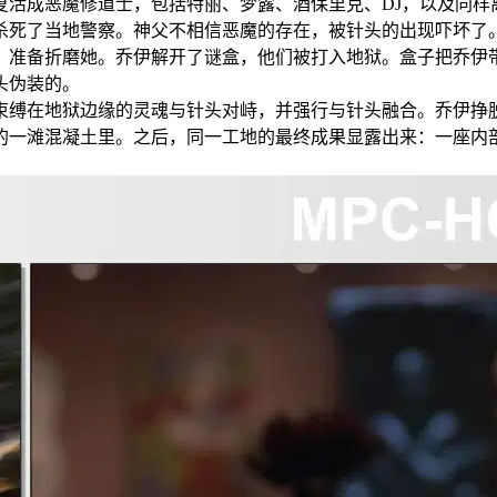
成恶魔修道士，包括特丽、梦露、酒保里克、DJ，以及同样
杀死了当地警察。神父不相信恶魔的存在，被针头的出现吓坏了
，准备折磨她。乔伊解开了谜盒，他们被打入地狱。盒子把乔伊
头伪装的。
缚在地狱边缘的灵魂与针头对峙，并强行与针头融合。乔伊挣脱
的一滩混凝土里。之后，同一工地的最终成果显露出来：一座内