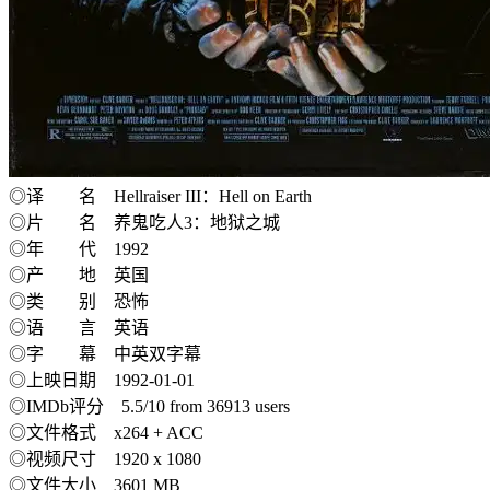
◎译 名 Hellraiser III：Hell on Earth
◎片 名 养鬼吃人3：地狱之城
◎年 代 1992
◎产 地 英国
◎类 别 恐怖
◎语 言 英语
◎字 幕 中英双字幕
◎上映日期 1992-01-01
◎IMDb评分 5.5/10 from 36913 users
◎文件格式 x264 + ACC
◎视频尺寸 1920 x 1080
◎文件大小 3601 MB