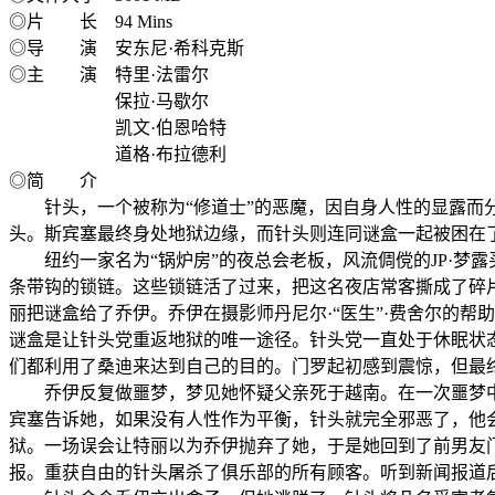
◎片 长 94 Mins
◎导 演 安东尼·希科克斯
◎主 演 特里·法雷尔
保拉·马歇尔
凯文·伯恩哈特
道格·布拉德利
◎简 介
针头，一个被称为“修道士”的恶魔，因自身人性的显露而分
头。斯宾塞最终身处地狱边缘，而针头则连同谜盒一起被困在
纽约一家名为“锅炉房”的夜总会老板，风流倜傥的JP·梦露
条带钩的锁链。这些锁链活了过来，把这名夜店常客撕成了碎
丽把谜盒给了乔伊。乔伊在摄影师丹尼尔·“医生”·费舍尔的
谜盒是让针头党重返地狱的唯一途径。针头党一直处于休眠状
们都利用了桑迪来达到自己的目的。门罗起初感到震惊，但最
乔伊反复做噩梦，梦见她怀疑父亲死于越南。在一次噩梦中
宾塞告诉她，如果没有人性作为平衡，针头就完全邪恶了，他
狱。一场误会让特丽以为乔伊抛弃了她，于是她回到了前男友
报。重获自由的针头屠杀了俱乐部的所有顾客。听到新闻报道