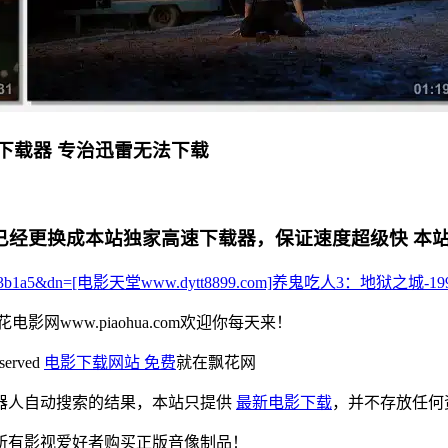
下载器 专治迅雷无法下载
更换成本站独家高速下载器，保证速度超级快 本站专用电影下
3f0aa3542a83b1a5&dn=[电影天堂www.dytt8899.com]养鬼吃人3：地狱之
花电影网www.piaohua.com欢迎你每天来！
eserved
电影下载网站 免费
就在飘花网
器人自动搜索的结果，本站只提供
最新电影下载
，并不存放任何
所有影视爱好者购买正版音像制品！