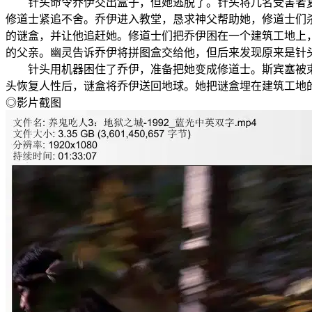
针头命令乔伊交出盒子，但她逃脱了。针头将几名受害者复活
修道士紧追不舍。乔伊进入教堂，恳求神父帮助她，修道士们
的谜盒，并让他追赶她。修道士们把乔伊困在一个建筑工地上
的父亲。幽灵告诉乔伊将拼图盒交给他，但后来发现原来是针
针头用机器困住了乔伊，准备把她变成修道士。斯宾塞被束
头恢复人性后，谜盒将乔伊送回地球。她把谜盒埋在建筑工地
◎影片截图