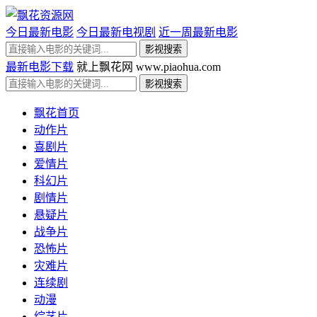
今日最新电影
今日最新电视剧
近一周最新电影
最新电影下载
就上飘花网 www.piaohua.com
飘花首页
动作片
喜剧片
爱情片
科幻片
剧情片
悬疑片
战争片
恐怖片
灾难片
连续剧
动漫
综艺片