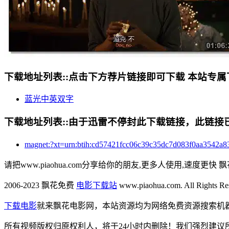
下载地址列表::
点击下方荐片链接即可下载 本站专属
蓝光中英双字
下载地址列表::
由于迅雷不停封此下载链接，此链接已经
magnet:?xt=urn:btih:cd57421fcc06c39c35dc7d08
请把www.piaohua.com分享给你的朋友,更多人使用,速度更快 飘
2006-2023 飘花免费
电影下载站
www.piaohua.com. All Rights R
下载电影
就来飘花电影网，本站资源均为网络免费资源搜索机
所有视频版权归原权利人，将于24小时内删除！我们强烈建议