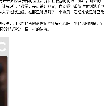
离开去调查俱乐部的医生。乔伊在寂静的街道上逃窜，新来的
。针头玷污了教堂，差点杀死神父，直到乔伊重新注意到她手中
带入了地狱边缘，在那里她遇到了一个幽灵，看起来像是她已故
束缚，用化作匕首的谜盒刺穿针头的心脏，将他送回地狱。针
部设计与谜盒一模一样的建筑。