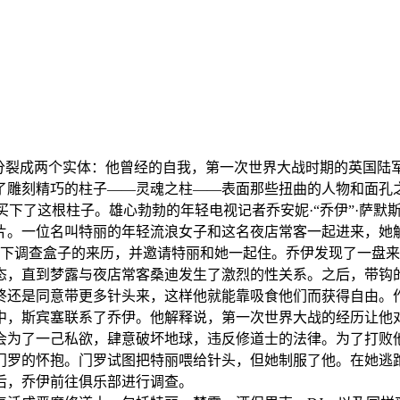
裂成两个实体：他曾经的自我，第一次世界大战时期的英国陆军
了雕刻精巧的柱子——灵魂之柱——表面那些扭曲的人物和面孔
买下了这根柱子。雄心勃勃的年轻电视记者乔安妮·“乔伊”·萨
片。一位名叫特丽的年轻流浪女子和这名夜店常客一起进来，她
帮助下调查盒子的来历，并邀请特丽和她一起住。乔伊发现了一盘
态，直到梦露与夜店常客桑迪发生了激烈的性关系。之后，带钩
终还是同意带更多针头来，这样他就能靠吸食他们而获得自由。
，斯宾塞联系了乔伊。他解释说，第一次世界大战的经历让他对
会为了一己私欲，肆意破坏地球，违反修道士的法律。为了打败
门罗的怀抱。门罗试图把特丽喂给针头，但她制服了他。在她逃
后，乔伊前往俱乐部进行调查。