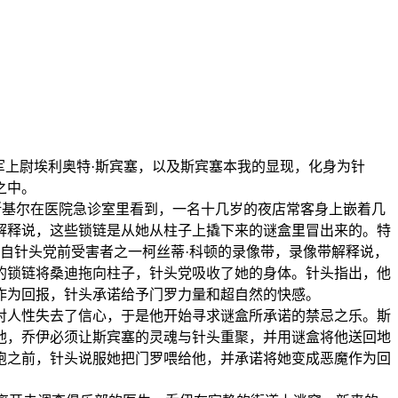
上尉埃利奥特·斯宾塞，以及斯宾塞本我的显现，化身为针
之中。
默斯基尔在医院急诊室里看到，一名十几岁的夜店常客身上嵌着几
解释说，这些锁链是从她从柱子上撬下来的谜盒里冒出来的。特
来自针头党前受害者之一柯丝蒂·科顿的录像带，录像带解释说，
的锁链将桑迪拖向柱子，针头党吸收了她的身体。针头指出，他
作为回报，针头承诺给予门罗力量和超自然的快感。
人性失去了信心，于是他开始寻求谜盒所承诺的禁忌之乐。斯
他，乔伊必须让斯宾塞的灵魂与针头重聚，并用谜盒将他送回地
跑之前，针头说服她把门罗喂给他，并承诺将她变成恶魔作为回