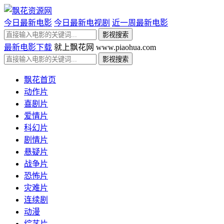
今日最新电影
今日最新电视剧
近一周最新电影
最新电影下载
就上飘花网 www.piaohua.com
飘花首页
动作片
喜剧片
爱情片
科幻片
剧情片
悬疑片
战争片
恐怖片
灾难片
连续剧
动漫
综艺片