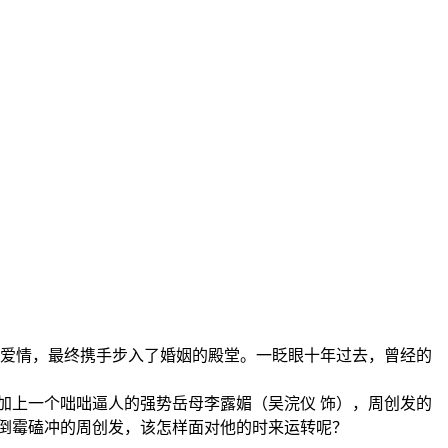
爱情，最终携手步入了婚姻的殿堂。一眨眼十年过去，曾经的
上一个咄咄逼人的强势岳母李露媚（吴浣仪 饰），周创发的
倒霉磕冲的周创发，该怎样面对他的时来运转呢？