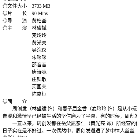
◎文件大小 3733 MB
◎片 长 90 Mins
◎导 演 黄柏基
◎主 演 林盛斌
麦玲玲
黄光亮
吴浣仪
朱咪咪
邵音音
唐诗咏
庄锶敏
河国荣
陈嘉桓
◎简 介
周创发（林盛斌 饰）和妻子屈金香（麦玲玲 饰）是从小玩
青涩和激情早已经被生活的坚信磨为了平淡，有的时候，周创
一直以来，周创发都在岳父屈亲仁（黄光亮 饰）所经营的面
日子实在是不好过。一次偶然中，周创发邂逅了梦中情人丝丝