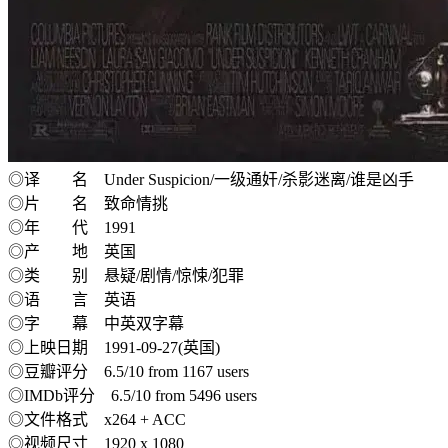
◎译 名 Under Suspicion/一级通奸/杀影迷离/谁是凶手
◎片 名 致命情挑
◎年 代 1991
◎产 地 英国
◎类 别 悬疑/剧情/惊悚/犯罪
◎语 言 英语
◎字 幕 中英双字幕
◎上映日期 1991-09-27(英国)
◎豆瓣评分 6.5/10 from 1167 users
◎IMDb评分 6.5/10 from 5496 users
◎文件格式 x264 + ACC
◎视频尺寸 1920 x 1080