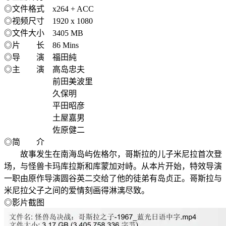
◎文件格式 x264 + ACC
◎视频尺寸 1920 x 1080
◎文件大小 3405 MB
◎片 长 86 Mins
◎导 演 福田純
◎主 演 高岛忠夫
前田美波里
久保明
平田昭彦
土屋嘉男
佐原健二
◎简 介
故事发生在南海岛屿佐格尔，哥斯拉的儿子米尼拉首次登
场，与怪兽卡玛库拉斯和库蒙加对峙。从本片开始，特效导演
一职由原作导演圆谷英二交给了他的徒弟有岛贞正。哥斯拉与
米尼拉父子之间的爱情刻画得淋漓尽致。
◎影片截图