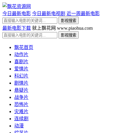
今日最新电影
今日最新电视剧
近一周最新电影
最新电影下载
就上飘花网 www.piaohua.com
飘花首页
动作片
喜剧片
爱情片
科幻片
剧情片
悬疑片
战争片
恐怖片
灾难片
连续剧
动漫
综艺片