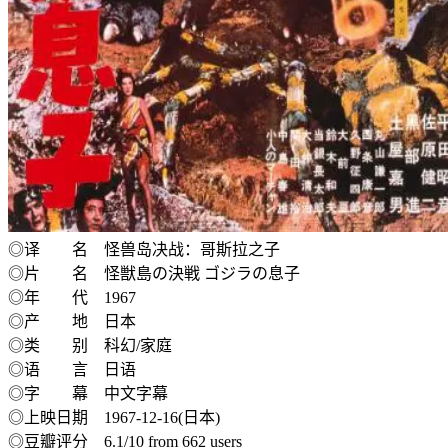
◎译 名 怪兽岛决战：哥斯拉之子
◎片 名 怪獣島の決戦 ゴジラの息子
◎年 代 1967
◎产 地 日本
◎类 别 科幻/家庭
◎语 言 日语
◎字 幕 中文字幕
◎上映日期 1967-12-16(日本)
◎豆瓣评分 6.1/10 from 662 users