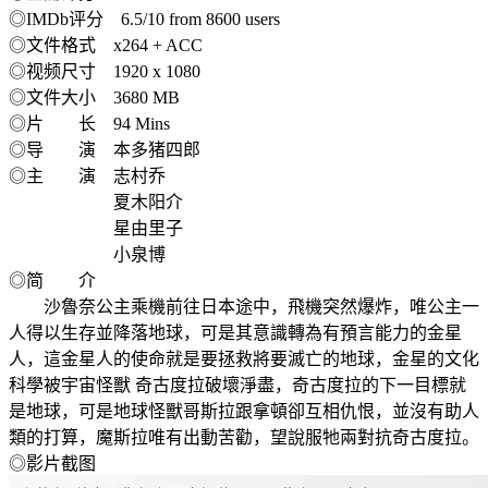
◎IMDb评分 6.5/10 from 8600 users
◎文件格式 x264 + ACC
◎视频尺寸 1920 x 1080
◎文件大小 3680 MB
◎片 长 94 Mins
◎导 演 本多猪四郎
◎主 演 志村乔
夏木阳介
星由里子
小泉博
◎简 介
沙魯奈公主乘機前往日本途中，飛機突然爆炸，唯公主一
人得以生存並降落地球，可是其意識轉為有預言能力的金星
人，這金星人的使命就是要拯救將要滅亡的地球，金星的文化
科學被宇宙怪獸 奇古度拉破壞淨盡，奇古度拉的下一目標就
是地球，可是地球怪獸哥斯拉跟拿頓卻互相仇恨，並沒有助人
類的打算，魔斯拉唯有出動苦勸，望說服牠兩對抗奇古度拉。
◎影片截图