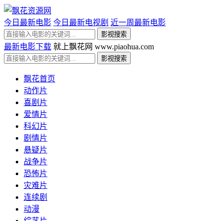
今日最新电影
今日最新电视剧
近一周最新电影
最新电影下载
就上飘花网 www.piaohua.com
飘花首页
动作片
喜剧片
爱情片
科幻片
剧情片
悬疑片
战争片
恐怖片
灾难片
连续剧
动漫
综艺片