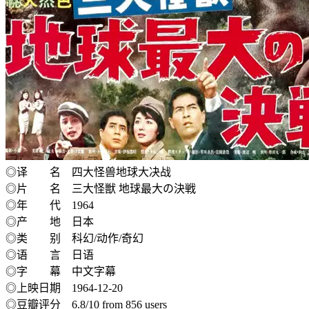
◎译 名 四大怪兽地球大决战
◎片 名 三大怪獣 地球最大の決戦
◎年 代 1964
◎产 地 日本
◎类 别 科幻/动作/奇幻
◎语 言 日语
◎字 幕 中文字幕
◎上映日期 1964-12-20
◎豆瓣评分 6.8/10 from 856 users