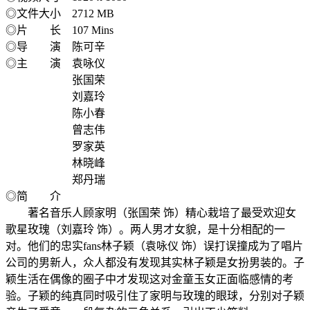
◎文件大小 2712 MB
◎片 长 107 Mins
◎导 演 陈可辛
◎主 演 袁咏仪
张国荣
刘嘉玲
陈小春
曾志伟
罗家英
林晓峰
郑丹瑞
◎简 介
著名音乐人顾家明（张国荣 饰）精心栽培了最受欢迎女
歌星玫瑰（刘嘉玲 饰）。两人男才女貌，是十分相配的一
对。他们的忠实fans林子颖（袁咏仪 饰）误打误撞成为了唱片
公司的男新人，众人都没有发现其实林子颖是女扮男装的。子
颖生活在偶像的圈子中才发现这对金童玉女正面临感情的考
验。子颖的纯真同时吸引住了家明与玫瑰的眼球，分别对子颖