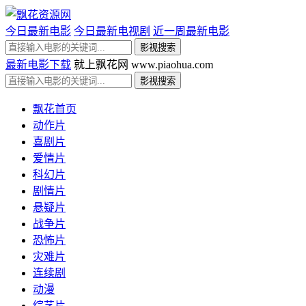
今日最新电影
今日最新电视剧
近一周最新电影
最新电影下载
就上飘花网 www.piaohua.com
飘花首页
动作片
喜剧片
爱情片
科幻片
剧情片
悬疑片
战争片
恐怖片
灾难片
连续剧
动漫
综艺片