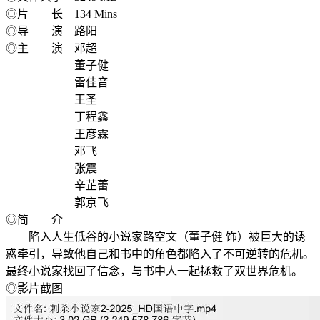
◎片 长 134 Mins
◎导 演 路阳
◎主 演 邓超
董子健
雷佳音
王圣
丁程鑫
王彦霖
邓飞
张震
辛芷蕾
郭京飞
◎简 介
陷入人生低谷的小说家路空文（董子健 饰）被巨大的诱
惑牵引，导致他自己和书中的角色都陷入了不可逆转的危机。
最终小说家找回了信念，与书中人一起拯救了双世界危机。
◎影片截图