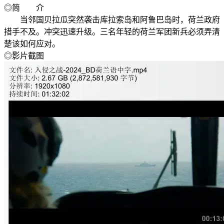
◎简 介
当邻国贝拉瓜突然袭击库拉索岛和阿鲁巴岛时，荷兰政府
措手不及。冲突迅速升级。三名年轻的荷兰军团新兵必须弄清
楚该如何应对。
◎影片截图