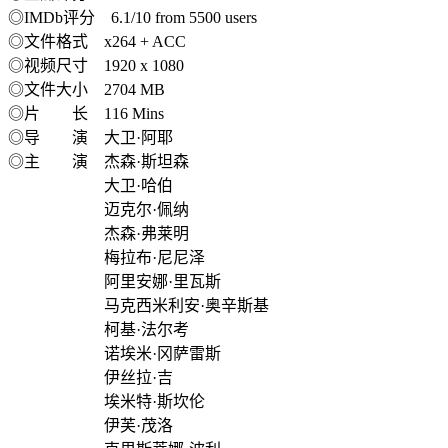
◎IMDb评分 6.1/10 from 5500 users
◎文件格式 x264 + ACC
◎视频尺寸 1920 x 1080
◎文件大小 2704 MB
◎片 长 116 Mins
◎导 演 大卫·阿耶
◎主 演 杰森·斯坦森
大卫·哈伯
迈克尔·佩纳
杰森·弗莱明
梅拉布·尼尼泽
阿里安娜·里瓦斯
马克西米利安·奥辛斯基
柯基·法尔考
诺埃米·冈萨雷斯
伊丝拉·吉
埃米特·斯坎伦
伊芙·茂洛