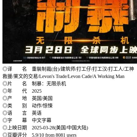
◎译 名 重裝制裁(台)/建筑师/打工仔/打工汉/打工人/工神
救援/莱文的交易/Levon's Trade/Levon Cade/A Working Man
◎片 名 制暴：无限杀机
◎年 代 2025
◎产 地 英国/美国
◎类 别 动作/惊悚
◎语 言 英语
◎字 幕 中文字幕
◎上映日期 2025-03-28(美国/中国大陆)
◎豆瓣评分 5.9/10 from 8081 users