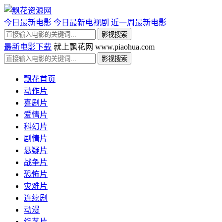
今日最新电影
今日最新电视剧
近一周最新电影
最新电影下载
就上飘花网 www.piaohua.com
飘花首页
动作片
喜剧片
爱情片
科幻片
剧情片
悬疑片
战争片
恐怖片
灾难片
连续剧
动漫
综艺片