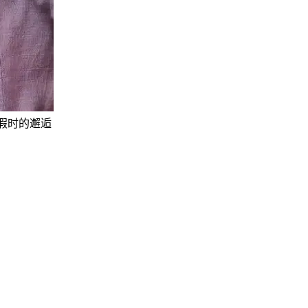
/度假时的邂逅