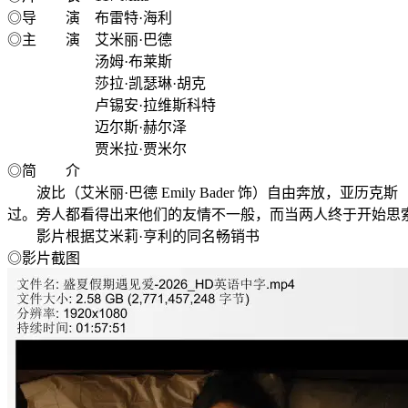
◎导 演 布雷特·海利
◎主 演 艾米丽·巴德
汤姆·布莱斯
莎拉·凯瑟琳·胡克
卢锡安·拉维斯科特
迈尔斯·赫尔泽
贾米拉·贾米尔
◎简 介
波比（艾米丽·巴德 Emily Bader 饰）自由奔放，亚历
过。旁人都看得出来他们的友情不一般，而当两人终于开始思
影片根据艾米莉·亨利的同名畅销书
◎影片截图