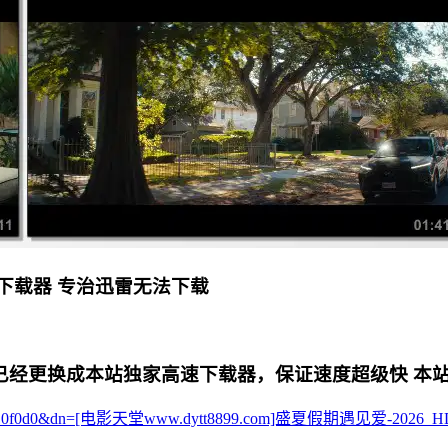
下载器 专治迅雷无法下载
更换成本站独家高速下载器，保证速度超级快 本站专用电影下
b750c326810f0d0&dn=[电影天堂www.dytt8899.com]盛夏假期遇见爱-202