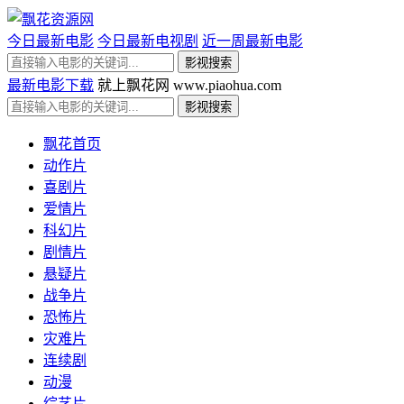
今日最新电影
今日最新电视剧
近一周最新电影
最新电影下载
就上飘花网 www.piaohua.com
飘花首页
动作片
喜剧片
爱情片
科幻片
剧情片
悬疑片
战争片
恐怖片
灾难片
连续剧
动漫
综艺片