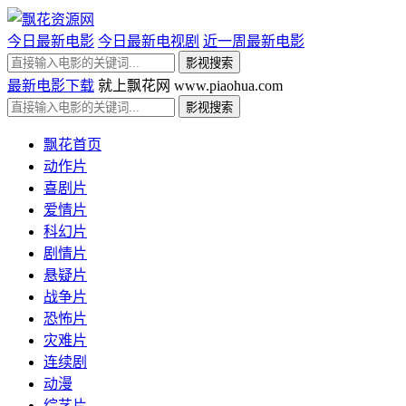
今日最新电影
今日最新电视剧
近一周最新电影
最新电影下载
就上飘花网 www.piaohua.com
飘花首页
动作片
喜剧片
爱情片
科幻片
剧情片
悬疑片
战争片
恐怖片
灾难片
连续剧
动漫
综艺片