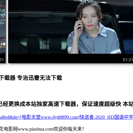
下载器 专治迅雷无法下载
更换成本站独家高速下载器，保证速度超级快 本站专用电影下
4d40c2a4ba8ed&dn=[电影天堂www.dytt8899.com]快进者-2020_HD国语中字
花电影网www.piaohua.com欢迎你每天来！