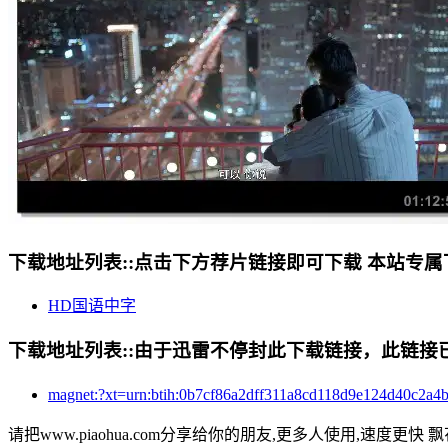
下载地址列表::
点击下方荐片链接即可下载 本站专属
HD国语中字
下载地址列表::
由于迅雷不停封此下载链接，此链接已经
magnet:?xt=urn:btih:0b7cf86a2dff311a8cd118d9e12
请把www.piaohua.com分享给你的朋友,更多人使用,速度更快 飘