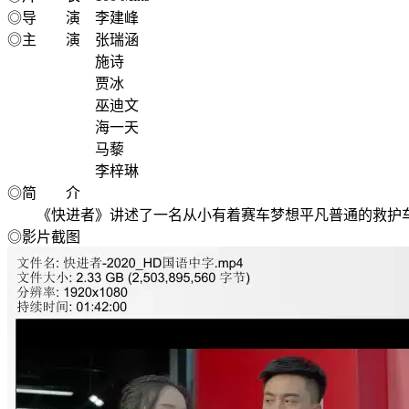
◎导 演 李建峰
◎主 演 张瑞涵
施诗
贾冰
巫迪文
海一天
马藜
李梓琳
◎简 介
《快进者》讲述了一名从小有着赛车梦想平凡普通的救护车
◎影片截图