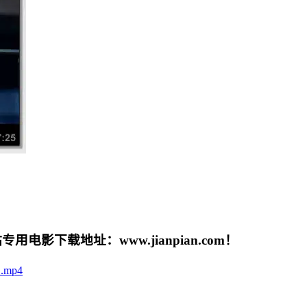
载地址：www.jianpian.com！
.mp4